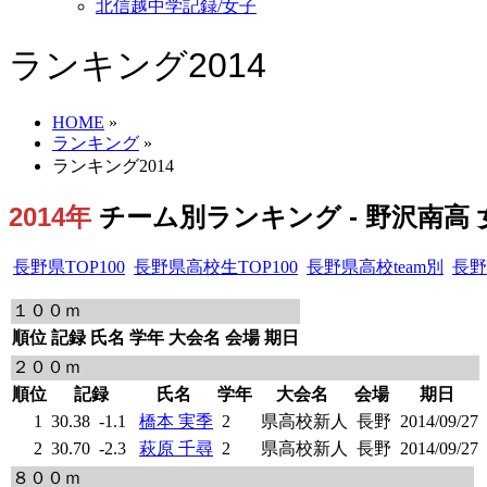
北信越中学記録/女子
ランキング2014
HOME
»
ランキング
»
ランキング2014
2014年
チーム別ランキング - 野沢南高 女
長野県TOP100
長野県高校生TOP100
長野県高校team別
長野
１００ｍ
順位
記録
氏名
学年
大会名
会場
期日
２００ｍ
順位
記録
氏名
学年
大会名
会場
期日
1
30.38
-1.1
橋本 実季
2
県高校新人
長野
2014/09/27
2
30.70
-2.3
萩原 千尋
2
県高校新人
長野
2014/09/27
８００ｍ