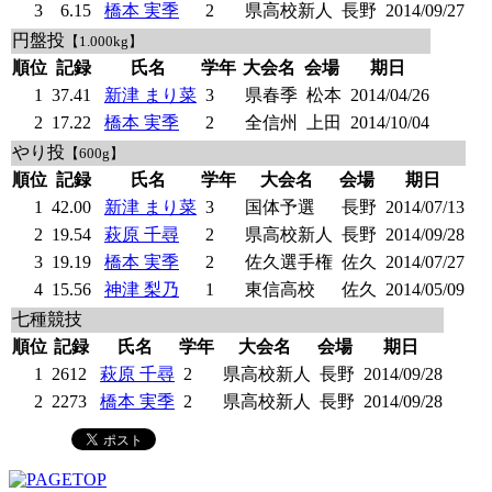
3
6.15
橋本 実季
2
県高校新人
長野
2014/09/27
円盤投
【1.000kg】
順位
記録
氏名
学年
大会名
会場
期日
1
37.41
新津 まり菜
3
県春季
松本
2014/04/26
2
17.22
橋本 実季
2
全信州
上田
2014/10/04
やり投
【600g】
順位
記録
氏名
学年
大会名
会場
期日
1
42.00
新津 まり菜
3
国体予選
長野
2014/07/13
2
19.54
萩原 千尋
2
県高校新人
長野
2014/09/28
3
19.19
橋本 実季
2
佐久選手権
佐久
2014/07/27
4
15.56
神津 梨乃
1
東信高校
佐久
2014/05/09
七種競技
順位
記録
氏名
学年
大会名
会場
期日
1
2612
萩原 千尋
2
県高校新人
長野
2014/09/28
2
2273
橋本 実季
2
県高校新人
長野
2014/09/28