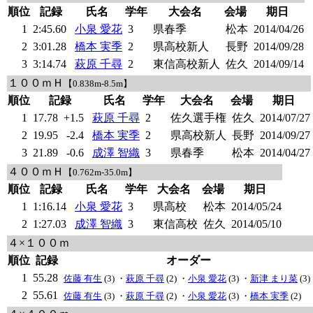
順位
記録
氏名
学年
大会名
会場
期日
1
2:45.60
小泉 愛花
3
県春季
松本
2014/04/26
2
3:01.28
橋本 実季
2
県高校新人
長野
2014/09/28
3
3:14.74
萩原 千尋
2
東信高校新人
佐久
2014/09/14
１００ｍＨ
【0.838m-8.5m】
順位
記録
氏名
学年
大会名
会場
期日
1
17.78
+1.5
萩原 千尋
2
佐久選手権
佐久
2014/07/27
2
19.95
-2.4
橋本 実季
2
県高校新人
長野
2014/09/27
3
21.89
-0.6
成澤 智織
3
県春季
松本
2014/04/27
４００ｍＨ
【0.762m-35.0m】
順位
記録
氏名
学年
大会名
会場
期日
1
1:16.14
小泉 愛花
3
県高校
松本
2014/05/24
2
1:27.03
成澤 智織
3
東信高校
佐久
2014/05/10
４×１００ｍ
順位
記録
オーダー
1
55.28
佐藤 有生
(3) ・
萩原 千尋
(2) ・
小泉 愛花
(3) ・
新津 まり菜
(3)
2
55.61
佐藤 有生
(3) ・
萩原 千尋
(2) ・
小泉 愛花
(3) ・
橋本 実季
(2)