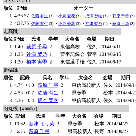
４×４００ｍ
順位
記録
オーダー
1
4:36.57
佐藤 有生
(3) ・
小泉 愛花
(3) ・
成澤 智織
(3) ・
萩原 千尋
(2)
2
4:37.75
佐藤 有生
(3) ・
小泉 愛花
(3) ・
神津 梨乃
(1) ・
萩原 千尋
(2)
走高跳
順位
記録
氏名
学年
大会名
会場
期日
1
1.40
萩原 千尋
2
東信高校
佐久
2014/05/11
2
1.35
神津 梨乃
1
菅平記録会
菅平
2014/06/15
3
1.20
橋本 実季
2
東信選手権
佐久
2014/08/17
走幅跳
順位
記録
氏名
学年
大会名
会場
期日
1
4.74
+1.0
萩原 千尋
2
東信高校新人
佐久
2014/09/1
2
4.53
+0.7
佐藤 有生
3
県春季
松本
2014/04/2
3
4.36
-0.4
橋本 実季
2
東信高校新人
佐久
2014/09/1
砲丸投
【4.000kg】
順位
記録
氏名
学年
大会名
会場
期日
1
10.62
新津 まり菜
3
県春季
松本
2014/04/27
2
6.75
萩原 千尋
2
県高校新人
長野
2014/09/27