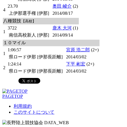
23.70
奥田 崚介
(2)
4
上伊那選手権 [伊那]
2014/08/17
八種競技
【高校】
3722
唐木 大河
(1)
1
南信高校新人 [伊那]
2014/09/14
１０マイル
1:06:57
宮原 浩二郎
(2+)
1
県ロード伊那 [伊那長距離]
2014/03/02
1:24:14
下平 彬宏
(2+)
2
県ロード伊那 [伊那長距離]
2014/03/02
PAGETOP
利用規約
このサイトについて