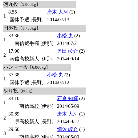
砲丸投
【5.000kg】
8.55
唐木 大河
(1)
1
国体予選 [長野]
2014/07/13
円盤投
【1.750kg】
33.36
小松 央
(2)
1
南信選手権 [伊那]
2014/07/21
17.90
奥田 崚介
(2)
2
南信高校新人 [伊那]
2014/09/14
ハンマー投
【6.000kg】
37.38
小松 央
(2)
1
国体予選 [長野]
2014/07/12
やり投
【800g】
33.10
石倉 知輝
(2)
1
南信高校 [伊那]
2014/05/09
30.69
唐木 大河
(1)
2
県高校新人 [長野]
2014/09/27
29.60
畑佐 崚介
(1)
3
南信高校 [伊那]
2014/05/09