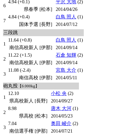
4.94 (+0.1)
平沢 大地
(2)
6
県春季 [松本]
2014/04/26
4.84 (+0.4)
白鳥 照人
(1)
7
国体予選 [長野]
2014/07/12
三段跳
11.64 (+0.8)
白鳥 照人
(1)
1
南信高校新人 [伊那]
2014/09/14
11.22 (+1.5)
石倉 知輝
(2)
2
南信高校新人 [伊那]
2014/09/14
11.08 (-2.4)
宮島 大介
(1)
3
南信高校 [伊那]
2014/05/11
砲丸投
【6.000kg】
12.10
小松 央
(2)
1
県高校新人 [長野]
2014/09/27
8.98
唐木 大河
(1)
2
県高校 [松本]
2014/05/23
7.04
奥田 崚介
(2)
3
南信選手権 [伊那]
2014/07/21