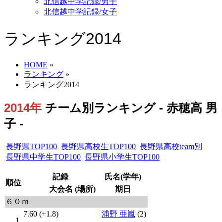
北信越中学記録/男子
北信越中学記録/女子
ランキング2014
HOME
»
ランキング
»
ランキング2014
2014年
チーム別ランキング - 赤穂高 男
子 -
長野県TOP100
長野県高校生TOP100
長野県高校team別
長野県中学生TOP100
長野県小学生TOP100
記録
氏名(学年)
順位
大会名 (場所)
期日
６０ｍ
7.60 (+1.8)
浦野 亜嵐
(2)
1