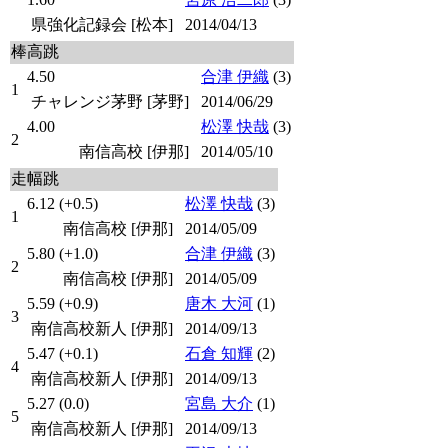
県強化記録会 [松本]
2014/04/13
棒高跳
4.50
合津 伊織
(3)
1
チャレンジ茅野 [茅野]
2014/06/29
4.00
松澤 快哉
(3)
2
南信高校 [伊那]
2014/05/10
走幅跳
6.12 (+0.5)
松澤 快哉
(3)
1
南信高校 [伊那]
2014/05/09
5.80 (+1.0)
合津 伊織
(3)
2
南信高校 [伊那]
2014/05/09
5.59 (+0.9)
唐木 大河
(1)
3
南信高校新人 [伊那]
2014/09/13
5.47 (+0.1)
石倉 知輝
(2)
4
南信高校新人 [伊那]
2014/09/13
5.27 (0.0)
宮島 大介
(1)
5
南信高校新人 [伊那]
2014/09/13