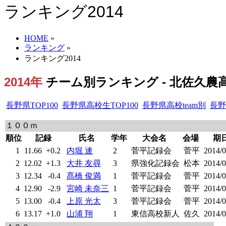
ランキング2014
HOME
»
ランキング
»
ランキング2014
2014年
チーム別ランキング - 北佐久農高 
長野県TOP100
長野県高校生TOP100
長野県高校team別
長野
１００ｍ
順位
記録
氏名
学年
大会名
会場
期
1
11.66
+0.2
内堀 連
2
菅平記録会
菅平
2014/0
2
12.02
+1.3
大井 友尋
3
県強化記録会
松本
2014/0
3
12.34
-0.4
髙橋 俊満
1
菅平記録会
菅平
2014/0
4
12.90
-2.9
宮崎 未奈三
1
菅平記録会
菅平
2014/0
5
13.00
-0.4
上原 光太
3
菅平記録会
菅平
2014/0
6
13.17
+1.0
山浦 翔
1
東信高校新人
佐久
2014/0