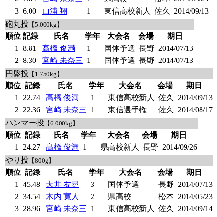
3
6.00
山浦 翔
1
東信高校新人
佐久
2014/09/13
砲丸投
【5.000kg】
順位
記録
氏名
学年
大会名
会場
期日
1
8.81
髙橋 俊満
1
国体予選
長野
2014/07/13
2
8.30
宮崎 未奈三
1
国体予選
長野
2014/07/13
円盤投
【1.750kg】
順位
記録
氏名
学年
大会名
会場
期日
1
22.74
髙橋 俊満
1
東信高校新人
佐久
2014/09/13
2
22.36
宮崎 未奈三
1
東信選手権
佐久
2014/08/17
ハンマー投
【6.000kg】
順位
記録
氏名
学年
大会名
会場
期日
1
24.27
髙橋 俊満
1
県高校新人
長野
2014/09/26
やり投
【800g】
順位
記録
氏名
学年
大会名
会場
期日
1
45.48
大井 友尋
3
国体予選
長野
2014/07/13
2
34.54
木内 寛人
2
県高校
松本
2014/05/23
3
28.96
宮崎 未奈三
1
東信高校新人
佐久
2014/09/14