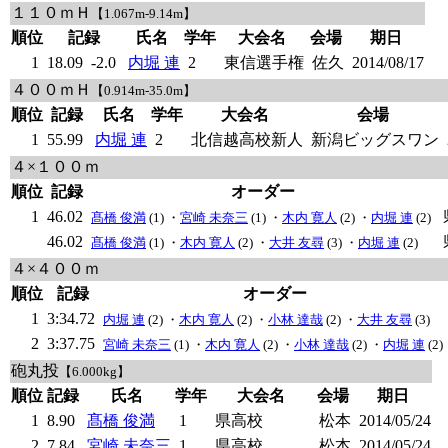
１１０ｍＨ
【1.067m-9.14m】
順位
記録
氏名
学年
大会名
会場
期日
1
18.09
-2.0
内堀 連
2
東信選手権
佐久
2014/08/17
４００ｍＨ
【0.914m-35.0m】
順位
記録
氏名
学年
大会名
会場
1
55.99
内堀 連
2
北信越高校新人
新潟ビッグスワン
４×１００ｍ
順位
記録
オーダー
1
46.02
髙橋 俊満
(1) ・
宮崎 未奈三
(1) ・
木内 寛人
(2) ・
内堀 連
(2)
46.02
髙橋 俊満
(1) ・
木内 寛人
(2) ・
大井 友尋
(3) ・
内堀 連
(2)
４×４００ｍ
順位
記録
オーダー
1
3:34.72
内堀 連
(2) ・
木内 寛人
(2) ・
小林 達哉
(2) ・
大井 友尋
(3)
2
3:37.75
宮崎 未奈三
(1) ・
木内 寛人
(2) ・
小林 達哉
(2) ・
内堀 連
(2)
砲丸投
【6.000kg】
順位
記録
氏名
学年
大会名
会場
期日
1
8.90
髙橋 俊満
1
県高校
松本
2014/05/24
2
7.84
宮崎 未奈三
1
県高校
松本
2014/05/24