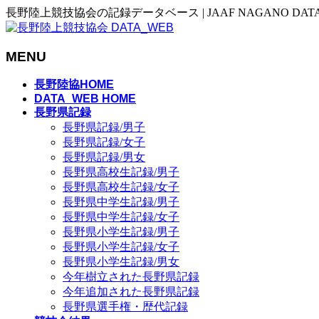
長野陸上競技協会の記録データベース | JAAF NAGANO DAT
MENU
メ
長野陸協HOME
ニ
DATA_WEB HOME
長野県記録
ュ
長野県記録/男子
ー
長野県記録/女子
を
長野県記録/男女
飛
長野県高校生記録/男子
ば
長野県高校生記録/女子
す
長野県中学生記録/男子
長野県中学生記録/女子
長野県小学生記録/男子
長野県小学生記録/女子
長野県小学生記録/男女
今年樹立された長野県記録
今年追加された長野県記録
長野県選手権・歴代記録