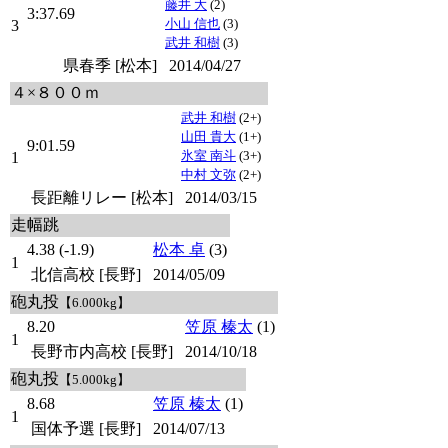
藤井 大
(2)
3:37.69
小山 信也
(3)
3
武井 和樹
(3)
県春季 [松本]
2014/04/27
４×８００ｍ
武井 和樹
(2+)
山田 貴大
(1+)
9:01.59
氷室 南斗
(3+)
1
中村 文弥
(2+)
長距離リレー [松本]
2014/03/15
走幅跳
4.38 (-1.9)
松本 卓
(3)
1
北信高校 [長野]
2014/05/09
砲丸投
【6.000kg】
8.20
笠原 榛太
(1)
1
長野市内高校 [長野]
2014/10/18
砲丸投
【5.000kg】
8.68
笠原 榛太
(1)
1
国体予選 [長野]
2014/07/13