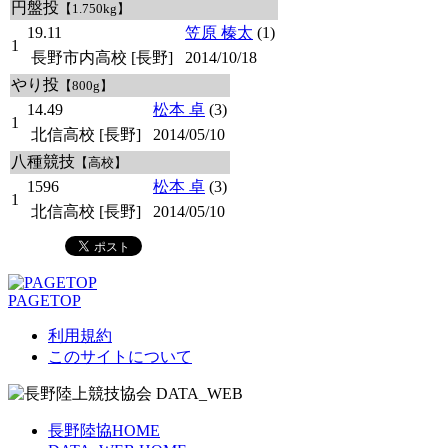
円盤投
【1.750kg】
19.11
笠原 榛太
(1)
1
長野市内高校 [長野]
2014/10/18
やり投
【800g】
14.49
松本 卓
(3)
1
北信高校 [長野]
2014/05/10
八種競技
【高校】
1596
松本 卓
(3)
1
北信高校 [長野]
2014/05/10
PAGETOP
利用規約
このサイトについて
長野陸協HOME