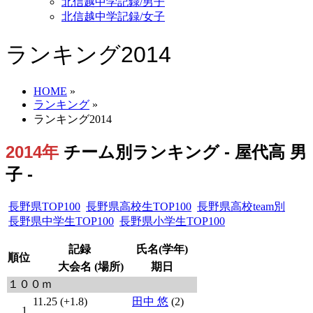
北信越中学記録/男子
北信越中学記録/女子
ランキング2014
HOME
»
ランキング
»
ランキング2014
2014年
チーム別ランキング - 屋代高 男
子 -
長野県TOP100
長野県高校生TOP100
長野県高校team別
長野県中学生TOP100
長野県小学生TOP100
記録
氏名(学年)
順位
大会名 (場所)
期日
１００ｍ
11.25 (+1.8)
田中 悠
(2)
1