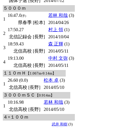
国体予選 [長野]
2014/07/12
５０００ｍ
16:47.0
若林 和哉
(3)
(手)
1
県春季 [松本]
2014/04/26
17:50.27
村上 領
(1)
2
北信記録会 [長野]
2014/10/04
18:59.43
森 正輝
(1)
3
北信高校 [長野]
2014/05/11
19:13.00
中村 文弥
(3)
4
北信高校 [長野]
2014/05/11
１１０ｍＨ
【1.067m-9.14m】
26.60 (0.0)
松本 卓
(3)
1
北信高校 [長野]
2014/05/10
３０００ｍＳＣ
【0.914m】
10:16.98
若林 和哉
(3)
1
北信高校 [長野]
2014/05/10
４×１００ｍ
武井 和樹
(3)