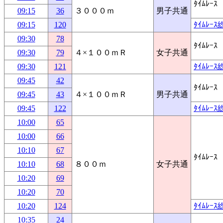
ﾀｲﾑﾚｰｽ
09:15
36
３０００ｍ
男子共通
09:15
120
ﾀｲﾑﾚｰ
09:30
78
ﾀｲﾑﾚｰｽ
09:30
79
４×１００ｍＲ
女子共通
09:30
121
ﾀｲﾑﾚｰ
09:45
42
ﾀｲﾑﾚｰｽ
09:45
43
４×１００ｍＲ
男子共通
09:45
122
ﾀｲﾑﾚｰ
10:00
65
10:00
66
10:10
67
ﾀｲﾑﾚｰｽ
10:10
68
８００ｍ
女子共通
10:20
69
10:20
70
10:20
124
ﾀｲﾑﾚｰ
10:35
24