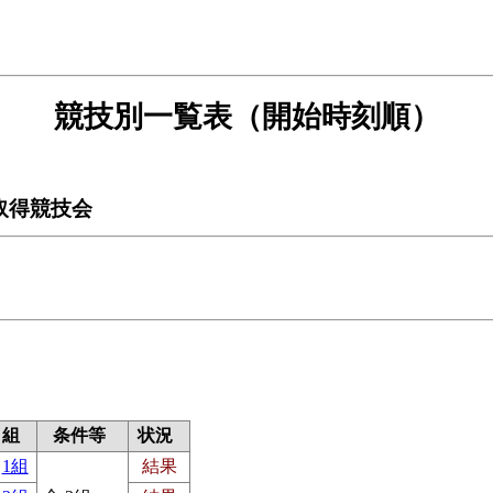
競技別一覧表（開始時刻順）
取得競技会
組
条件等
状況
1組
結果