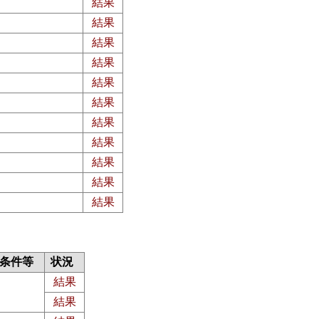
結果
結果
結果
結果
結果
結果
結果
結果
結果
結果
結果
条件等
状況
結果
結果