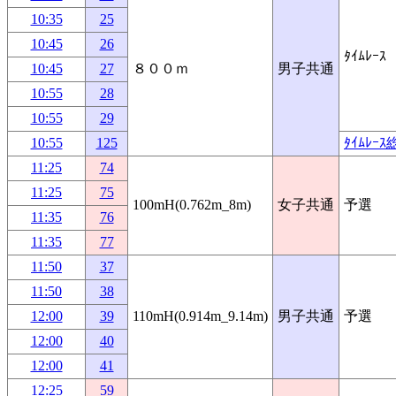
10:35
25
10:45
26
ﾀｲﾑﾚｰｽ
10:45
27
８００ｍ
男子共通
10:55
28
10:55
29
10:55
125
ﾀｲﾑﾚｰ
11:25
74
11:25
75
100mH(0.762m_8m)
女子共通
予選
11:35
76
11:35
77
11:50
37
11:50
38
12:00
39
110mH(0.914m_9.14m)
男子共通
予選
12:00
40
12:00
41
12:25
59