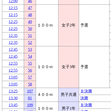
12:00
46
12:15
47
12:15
48
12:25
49
１００ｍ
女子2年
予選
12:25
50
12:35
51
12:35
52
12:45
53
12:45
54
12:55
55
１００ｍ
女子3年
予選
12:55
56
13:05
57
13:05
58
13:25
107
Ｂ決勝
４００ｍ
男子共通
13:30
81
決勝
13:45
109
Ｂ決勝
１００ｍ
男子1年