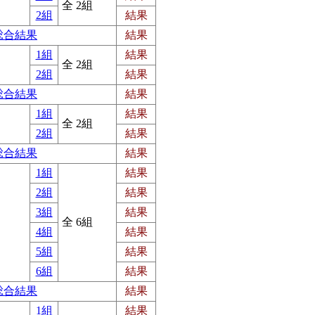
全 2組
2組
結果
ｽ総合結果
結果
1組
結果
全 2組
2組
結果
ｽ総合結果
結果
1組
結果
全 2組
2組
結果
ｽ総合結果
結果
1組
結果
2組
結果
3組
結果
全 6組
4組
結果
5組
結果
6組
結果
ｽ総合結果
結果
1組
結果