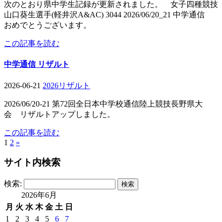
次のとおり県中学生記録が更新されました。 女子四種競技
山口葵生選手(軽井沢A&AC) 3044 2026/06/20_21 中学通信
おめでとうございます。
この記事を読む
中学通信 リザルト
2026-06-21
2026リザルト
2026/06/20-21 第72回全日本中学校通信陸上競技長野県大
会 リザルトアップしました。
この記事を読む
1
2
»
サイト内検索
検索:
2026年6月
月
火
水
木
金
土
日
1
2
3
4
5
6
7