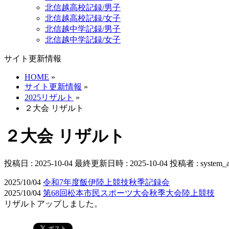
北信越高校記録/男子
北信越高校記録/女子
北信越中学記録/男子
北信越中学記録/女子
サイト更新情報
HOME
»
サイト更新情報
»
2025リザルト
»
２大会 リザルト
２大会 リザルト
投稿日 : 2025-10-04
最終更新日時 : 2025-10-04
投稿者 :
system_
2025/10/04
令和7年度飯伊陸上競技秋季記録会
2025/10/04
第68回松本市民スポーツ大会秋季大会陸上競技
リザルトアップしました。