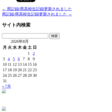
←
県記録/県高校生記録更新されました
県記録/県高校生記録更新されました
→
サイト内検索
検
索:
2026年8月
月
火
水
木
金
土
日
1
2
3
4
5
6
7
8
9
10
11
12
13
14
15
16
17
18
19
20
21
22
23
24
25
26
27
28
29
30
31
« 7月