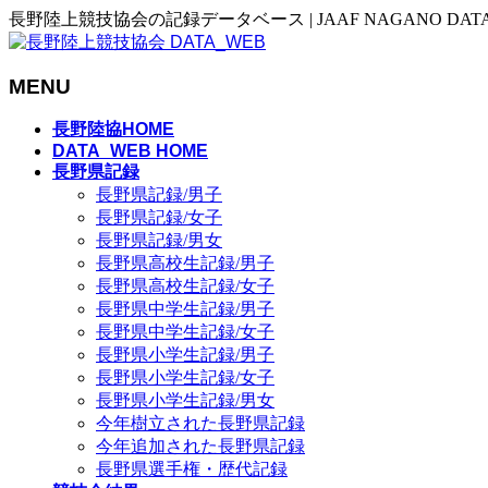
長野陸上競技協会の記録データベース | JAAF NAGANO DAT
MENU
メ
長野陸協HOME
ニ
DATA_WEB HOME
長野県記録
ュ
長野県記録/男子
ー
長野県記録/女子
を
長野県記録/男女
飛
長野県高校生記録/男子
ば
長野県高校生記録/女子
す
長野県中学生記録/男子
長野県中学生記録/女子
長野県小学生記録/男子
長野県小学生記録/女子
長野県小学生記録/男女
今年樹立された長野県記録
今年追加された長野県記録
長野県選手権・歴代記録