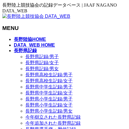
長野陸上競技協会の記録データベース | JAAF NAGANO
DATA_WEB
MENU
メ
長野陸協HOME
ニ
DATA_WEB HOME
長野県記録
ュ
長野県記録/男子
ー
長野県記録/女子
を
長野県記録/男女
飛
長野県高校生記録/男子
ば
長野県高校生記録/女子
す
長野県中学生記録/男子
長野県中学生記録/女子
長野県小学生記録/男子
長野県小学生記録/女子
長野県小学生記録/男女
今年樹立された長野県記録
今年追加された長野県記録