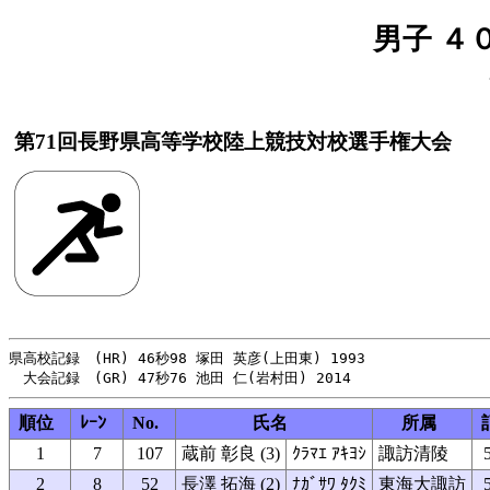
男子 ４
第71回長野県高等学校陸上競技対校選手権大会
県高校記録　(HR) 46秒98 塚田 英彦(上田東) 1993

順位
ﾚｰﾝ
No.
氏名
所属
1
7
107
蔵前 彰良 (3)
ｸﾗﾏｴ ｱｷﾖｼ
諏訪清陵
2
8
52
長澤 拓海 (2)
ﾅｶﾞｻﾜ ﾀｸﾐ
東海大諏訪