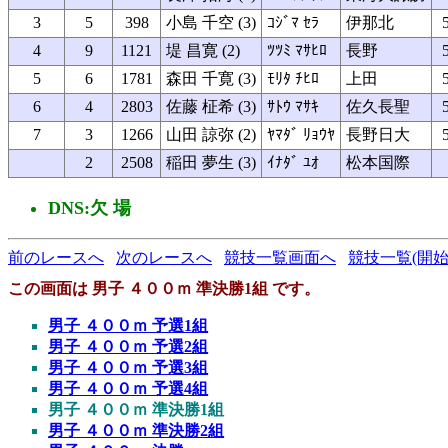
3
5
398
小島 千空 (3)
ｺｼﾞﾏ ｾﾗ
伊那北
4
9
1121
堤 昌寛 (2)
ﾂﾂﾐ ﾏｻﾋﾛ
長野
5
6
1781
森田 千寛 (3)
ﾓﾘﾀ ﾁﾋﾛ
上田
6
4
2803
佐藤 柾希 (3)
ｻﾄｳ ﾏｻｷ
佐久長聖
7
3
1266
山田 諒弥 (2)
ﾔﾏﾀﾞ ﾘｮｳﾔ
長野日大
2
2508
稲田 夢生 (3)
ｲﾅﾀﾞ ﾕｵ
松本国際
DNS:欠 場
前のレースへ
次のレースへ
競技一覧画面へ
競技一覧(開始
この画面は 男子 ４００ｍ 準決勝1組 です。
男子 ４００ｍ 予選1組
男子 ４００ｍ 予選2組
男子 ４００ｍ 予選3組
男子 ４００ｍ 予選4組
男子 ４００ｍ 準決勝1組
男子 ４００ｍ 準決勝2組