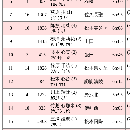
6
3
367
赤穂
7m00
ﾓﾛﾀ ｸﾙﾐ
荻原 推 (1)
(
7
16
1307
佐久長聖
6m95
ｵｷﾞﾜﾗ ｽｲ
降籏 瑞菜 (3)
(
8
10
1838
松本美須々
6m88
ﾌﾘﾊﾀ ﾐﾅ
栁澤 茉莉花 (2)
(
9
1
1413
上田
6m85
ﾔﾅｷﾞｻﾜ ﾏﾘｶ
藤本 心美 (2)
(
10
7
415
飯田
6m46
ﾌｼﾞﾓﾄ ｺｺﾐ
篠原 千絃 (1)
(
11
14
1828
松本県ヶ丘
6m41
ｼﾉﾊﾗ ﾁﾂﾞﾙ
松木 心音 (3)
(
12
11
84
諏訪清陵
6m12
ﾏﾂｷ ｺｺﾈ
川上 瑞詠 (2)
(
13
4
1232
野沢北
5m95
ｶﾜｶﾐ ﾐｽﾞｴ
竹越 心那泉 (3)
(
14
18
323
伊那西
5m83
ﾀｹｺﾞｼ ﾐﾅﾐ
三澤 姫奈 (1)
(
15
17
2498
松本国際
5m72
ﾐｻﾜ ﾋﾅ