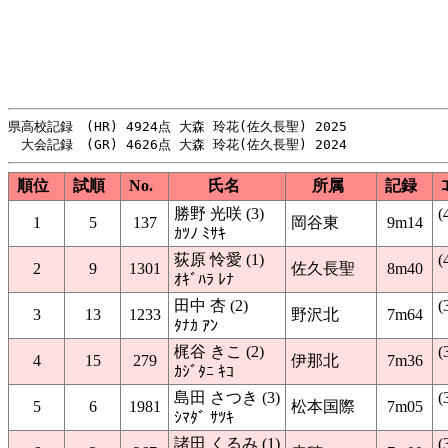
県高校記録　(HR) 4924点 大森 玲花(佐久長聖) 2025

順位
試順
No.
氏名
所属
記録
勝野 光咲 (3)
(
1
5
137
岡谷東
9m14
ｶﾂﾉ ﾐｻｷ
荻原 怜愛 (1)
(
2
9
1301
佐久長聖
8m40
ｵｷﾞﾊﾗ ﾚﾅ
田中 杏 (2)
(
3
13
1233
野沢北
7m64
ﾀﾅｶ ｱﾝ
梶谷 きこ (2)
(
4
15
279
伊那北
7m36
ｶｼﾞﾀﾆ ｷｺ
島田 さつき (3)
(
5
6
1981
松本国際
7m05
ｼﾏﾀﾞ ｻﾂｷ
諸田 くるみ (1)
(