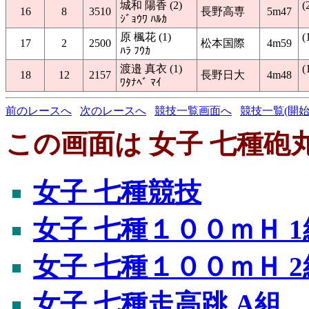
城和 陽香 (2)
(
16
8
3510
長野高専
5m47
ｼﾞｮｳﾜ ﾊﾙｶ
原 楓花 (1)
(
17
2
2500
松本国際
4m59
ﾊﾗ ﾌｳｶ
渡邉 真衣 (1)
(
18
12
2157
長野日大
4m48
ﾜﾀﾅﾍﾞ ﾏｲ
前のレースへ
次のレースへ
競技一覧画面へ
競技一覧(開始
この画面は 女子 七種砲丸
女子 七種競技
女子 七種１００ｍＨ 1
女子 七種１００ｍＨ 2
女子 七種走高跳 A組