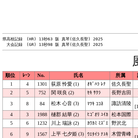
県高校記録　(HR) 13秒63 阪 真琴(佐久長聖) 2025

順位
ﾚｰﾝ
No.
氏名
所属
1
4
1301
荻原 怜愛 (1)
ｵｷﾞﾊﾗ ﾚﾅ
佐久長聖
2
5
752
関 咲良 (2)
ｾｷ ｻｸﾗ
長野吉田
松木 心音 (3)
諏訪清陵
3
8
84
ﾏﾂｷ ｺｺﾈ
[
4
3
1988
樋郡 結華 (2)
ﾋｺﾞｵﾘ ﾕｲｶ
松本国際
5
6
1232
川上 瑞詠 (2)
ｶﾜｶﾐ ﾐｽﾞｴ
野沢北
上平 七夕姫 (3)
木曽青峰
6
9
1567
ｳｴﾀｲﾗ ﾅﾕｷ
[