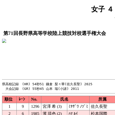
女子 ４
第71回長野県高等学校陸上競技対校選手権大会
県高校記録　(HR) 54秒51 鎌倉 梨々華(佐久長聖) 2025

順位
ﾚｰﾝ
No.
氏名
所属
1
9
1296
宮澤 希 (3)
ﾐﾔｻﾞﾜ ﾉｿﾞﾐ
佐久長聖
2
6
1985
濱 琉色 (2)
ﾊﾏ ﾙｲ
松本国際