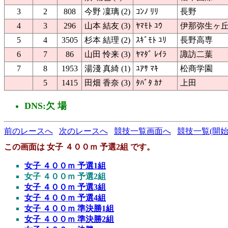
3
2
808
今野 凜璃 (2)
ｺﾝﾉ ﾘﾘ
長野
4
3
296
山本 結友 (3)
ﾔﾏﾓﾄ ﾕｳ
伊那弥生ヶ
5
4
3505
杉本 結理 (2)
ｽｷﾞﾓﾄ ﾕﾘ
長野高専
6
7
86
山田 怜来 (3)
ﾔﾏﾀﾞ ﾚｲﾗ
諏訪二葉
7
8
1953
湯淺 真綺 (1)
ﾕｱｻ ﾏｷ
松商学園
5
1415
田畑 香奈 (3)
ﾀﾊﾞﾀ ｶﾅ
上田
DNS:欠 場
前のレースへ
次のレースへ
競技一覧画面へ
競技一覧(開始
この画面は 女子 ４００ｍ 予選2組 です。
女子 ４００ｍ 予選1組
女子 ４００ｍ 予選2組
女子 ４００ｍ 予選3組
女子 ４００ｍ 予選4組
女子 ４００ｍ 準決勝1組
女子 ４００ｍ 準決勝2組