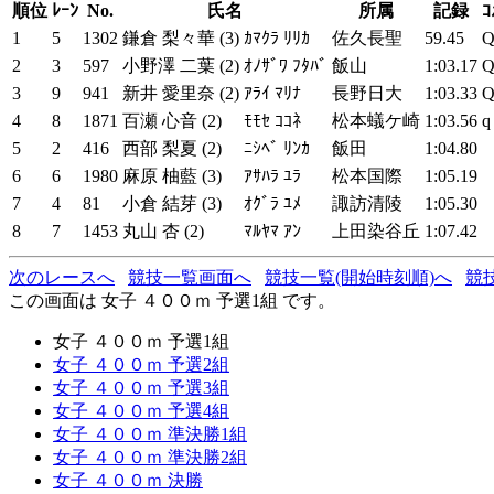
順位
ﾚｰﾝ
No.
氏名
所属
記録
ｺ
1
5
1302
鎌倉 梨々華 (3)
ｶﾏｸﾗ ﾘﾘｶ
佐久長聖
59.45
2
3
597
小野澤 二葉 (2)
ｵﾉｻﾞﾜ ﾌﾀﾊﾞ
飯山
1:03.17
3
9
941
新井 愛里奈 (2)
ｱﾗｲ ﾏﾘﾅ
長野日大
1:03.33
4
8
1871
百瀬 心音 (2)
ﾓﾓｾ ｺｺﾈ
松本蟻ケ崎
1:03.56
q
5
2
416
西部 梨夏 (2)
ﾆｼﾍﾞ ﾘﾝｶ
飯田
1:04.80
6
6
1980
麻原 柚藍 (3)
ｱｻﾊﾗ ﾕﾗ
松本国際
1:05.19
7
4
81
小倉 結芽 (3)
ｵｸﾞﾗ ﾕﾒ
諏訪清陵
1:05.30
8
7
1453
丸山 杏 (2)
ﾏﾙﾔﾏ ｱﾝ
上田染谷丘
1:07.42
次のレースへ
競技一覧画面へ
競技一覧(開始時刻順)へ
競
この画面は 女子 ４００ｍ 予選1組 です。
女子 ４００ｍ 予選1組
女子 ４００ｍ 予選2組
女子 ４００ｍ 予選3組
女子 ４００ｍ 予選4組
女子 ４００ｍ 準決勝1組
女子 ４００ｍ 準決勝2組
女子 ４００ｍ 決勝