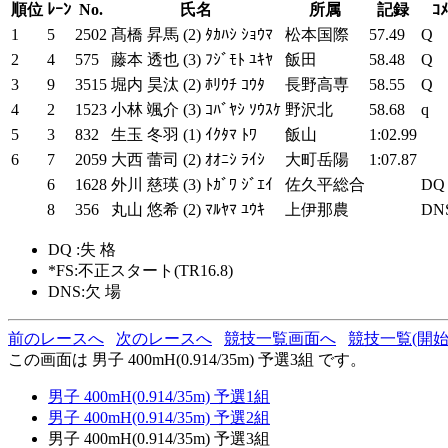
順位
ﾚｰﾝ
No.
氏名
所属
記録
ｺﾒ
1
5
2502
髙橋 昇馬 (2)
ﾀｶﾊｼ ｼｮｳﾏ
松本国際
57.49
Q
2
4
575
藤本 透也 (3)
ﾌｼﾞﾓﾄ ﾕｷﾔ
飯田
58.48
Q
3
9
3515
堀内 昊汰 (2)
ﾎﾘｳﾁ ｺｳﾀ
長野高専
58.55
Q
4
2
1523
小林 颯介 (3)
ｺﾊﾞﾔｼ ｿｳｽｹ
野沢北
58.68
q
5
3
832
生玉 冬羽 (1)
ｲｸﾀﾏ ﾄﾜ
飯山
1:02.99
6
7
2059
大西 蕾司 (2)
ｵｵﾆｼ ﾗｲｼ
大町岳陽
1:07.87
6
1628
外川 慈瑛 (3)
ﾄｶﾞﾜ ｼﾞｴｲ
佐久平総合
DQ 
8
356
丸山 悠希 (2)
ﾏﾙﾔﾏ ﾕｳｷ
上伊那農
DN
DQ :失 格
*FS:不正スタート(TR16.8)
DNS:欠 場
前のレースへ
次のレースへ
競技一覧画面へ
競技一覧(開始
この画面は 男子 400mH(0.914/35m) 予選3組 です。
男子 400mH(0.914/35m) 予選1組
男子 400mH(0.914/35m) 予選2組
男子 400mH(0.914/35m) 予選3組