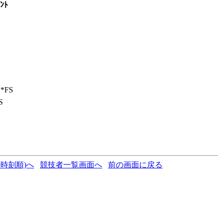
ﾝﾄ
*FS
S
時刻順)へ
競技者一覧画面へ
前の画面に戻る