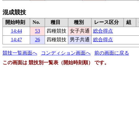
混成競技
開始時刻
No.
種目
種別
レース区分
組
14:44
53
四種競技
女子共通
総合得点
14:47
26
四種競技
男子共通
総合得点
競技一覧画面へ
コンディション画面へ
前の画面に戻る
この画面は 競技別一覧表（開始時刻順） です。