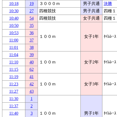
10:18
19
３０００ｍ
男子共通
決勝
10:30
27
四種競技
男子共通
四種１
10:40
54
四種競技
女子共通
四種１
10:50
35
10:53
36
１００ｍ
女子1年
ﾀｲﾑﾚｰｽ
11:00
37
11:01
38
11:04
39
11:10
40
１００ｍ
女子2年
ﾀｲﾑﾚｰｽ
11:15
62
11:19
41
11:23
42
１００ｍ
女子3年
ﾀｲﾑﾚｰｽ
11:27
43
11:30
1
11:37
2
11:40
3
１００ｍ
男子1年
ﾀｲﾑﾚｰｽ