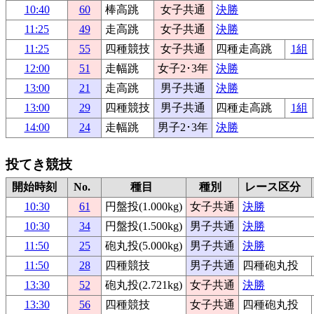
10:40
60
棒高跳
女子共通
決勝
11:25
49
走高跳
女子共通
決勝
11:25
55
四種競技
女子共通
四種走高跳
1組
12:00
51
走幅跳
女子2･3年
決勝
13:00
21
走高跳
男子共通
決勝
13:00
29
四種競技
男子共通
四種走高跳
1組
14:00
24
走幅跳
男子2･3年
決勝
投てき競技
開始時刻
No.
種目
種別
レース区分
10:30
61
円盤投(1.000kg)
女子共通
決勝
10:30
34
円盤投(1.500kg)
男子共通
決勝
11:50
25
砲丸投(5.000kg)
男子共通
決勝
11:50
28
四種競技
男子共通
四種砲丸投
13:30
52
砲丸投(2.721kg)
女子共通
決勝
13:30
56
四種競技
女子共通
四種砲丸投