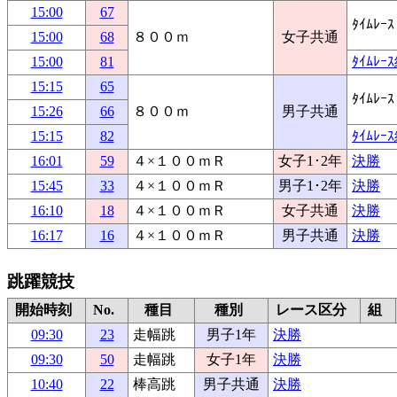
15:00
67
ﾀｲﾑﾚｰｽ
15:00
68
８００ｍ
女子共通
15:00
81
ﾀｲﾑﾚ
15:15
65
ﾀｲﾑﾚｰｽ
15:26
66
８００ｍ
男子共通
15:15
82
ﾀｲﾑﾚ
16:01
59
４×１００ｍＲ
女子1･2年
決勝
15:45
33
４×１００ｍＲ
男子1･2年
決勝
16:10
18
４×１００ｍＲ
女子共通
決勝
16:17
16
４×１００ｍＲ
男子共通
決勝
跳躍競技
開始時刻
No.
種目
種別
レース区分
組
09:30
23
走幅跳
男子1年
決勝
09:30
50
走幅跳
女子1年
決勝
10:40
22
棒高跳
男子共通
決勝