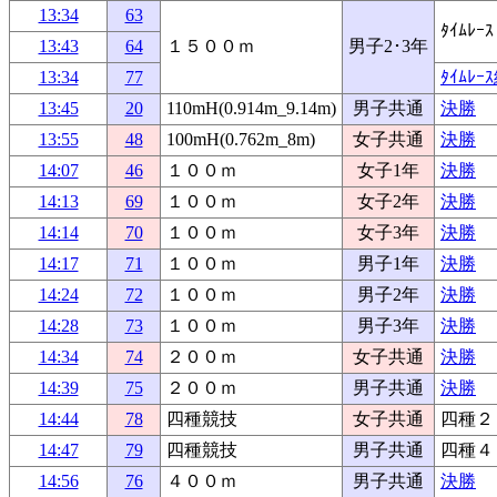
13:34
63
ﾀｲﾑﾚｰｽ
13:43
64
１５００ｍ
男子2･3年
13:34
77
ﾀｲﾑﾚ
13:45
20
110mH(0.914m_9.14m)
男子共通
決勝
13:55
48
100mH(0.762m_8m)
女子共通
決勝
14:07
46
１００ｍ
女子1年
決勝
14:13
69
１００ｍ
女子2年
決勝
14:14
70
１００ｍ
女子3年
決勝
14:17
71
１００ｍ
男子1年
決勝
14:24
72
１００ｍ
男子2年
決勝
14:28
73
１００ｍ
男子3年
決勝
14:34
74
２００ｍ
女子共通
決勝
14:39
75
２００ｍ
男子共通
決勝
14:44
78
四種競技
女子共通
四種２
14:47
79
四種競技
男子共通
四種４
14:56
76
４００ｍ
男子共通
決勝