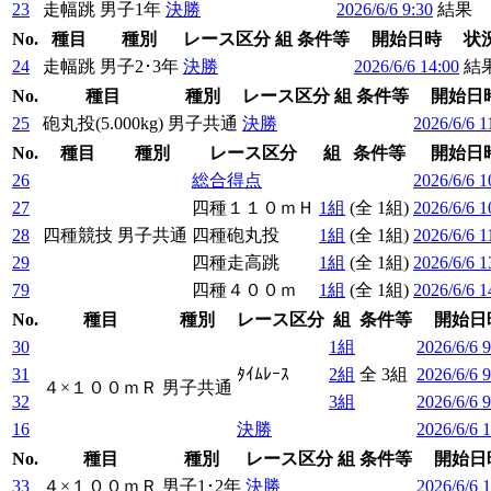
23
走幅跳
男子1年
決勝
2026/6/6 9:30
結果
No.
種目
種別
レース区分
組
条件等
開始日時
状
24
走幅跳
男子2･3年
決勝
2026/6/6 14:00
結
No.
種目
種別
レース区分
組
条件等
開始日
25
砲丸投(5.000kg)
男子共通
決勝
2026/6/6 1
No.
種目
種別
レース区分
組
条件等
開始日
26
総合得点
2026/6/6 1
27
四種１１０ｍＨ
1組
(全 1組)
2026/6/6 1
28
四種競技
男子共通
四種砲丸投
1組
(全 1組)
2026/6/6 1
29
四種走高跳
1組
(全 1組)
2026/6/6 1
79
四種４００ｍ
1組
(全 1組)
2026/6/6 1
No.
種目
種別
レース区分
組
条件等
開始日
30
1組
2026/6/6 9
31
ﾀｲﾑﾚｰｽ
2組
全 3組
2026/6/6 9
４×１００ｍＲ
男子共通
32
3組
2026/6/6 9
16
決勝
2026/6/6 
No.
種目
種別
レース区分
組
条件等
開始日
33
４×１００ｍＲ
男子1･2年
決勝
2026/6/6 