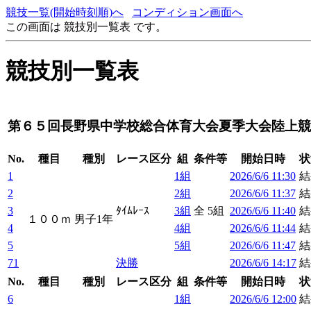
競技一覧(開始時刻順)へ
コンディション画面へ
この画面は 競技別一覧表 です。
競技別一覧表
第６５回長野県中学校総合体育大会夏季大会陸上競
No.
種目
種別
レース区分
組
条件等
開始日時
状
1
1組
2026/6/6 11:30
結
2
2組
2026/6/6 11:37
結
3
ﾀｲﾑﾚｰｽ
3組
全 5組
2026/6/6 11:40
結
１００ｍ
男子1年
4
4組
2026/6/6 11:44
結
5
5組
2026/6/6 11:47
結
71
決勝
2026/6/6 14:17
結
No.
種目
種別
レース区分
組
条件等
開始日時
状
6
1組
2026/6/6 12:00
結