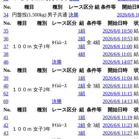
No.
種目
種別
レース区分
組
条件等
開始日
34
円盤投(1.500kg)
男子共通
決勝
2026/6/6 1
No.
種目
種別
レース区分
組
条件等
開始日時
状
35
1組
2026/6/6 10:50
結
36
2組
2026/6/6 10:53
結
全 4組
ﾀｲﾑﾚｰｽ
37
１００ｍ
女子1年
3組
2026/6/6 11:00
結
38
4組
2026/6/6 11:01
結
46
決勝
2026/6/6 14:07
結
No.
種目
種別
レース区分
組
条件等
開始日時
状
39
1組
2026/6/6 11:04
結
40
ﾀｲﾑﾚｰｽ
2組
全 3組
2026/6/6 11:10
結
１００ｍ
女子2年
62
3組
2026/6/6 11:15
結
69
決勝
2026/6/6 14:13
結
No.
種目
種別
レース区分
組
条件等
開始日時
状
41
1組
2026/6/6 11:19
結
42
ﾀｲﾑﾚｰｽ
2組
全 3組
2026/6/6 11:23
結
１００ｍ
女子3年
43
3組
2026/6/6 11:27
結