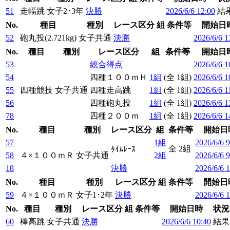
51
走幅跳
女子2･3年
決勝
2026/6/6 12:00
結
No.
種目
種別
レース区分
組
条件等
開始日
52
砲丸投(2.721kg)
女子共通
決勝
2026/6/6 1
No.
種目
種別
レース区分
組
条件等
開始日
53
総合得点
2026/6/6 1
54
四種１００ｍＨ
1組
(全 1組)
2026/6/6 1
55
四種競技
女子共通
四種走高跳
1組
(全 1組)
2026/6/6 1
56
四種砲丸投
1組
(全 1組)
2026/6/6 1
78
四種２００ｍ
1組
(全 1組)
2026/6/6 1
No.
種目
種別
レース区分
組
条件等
開始日
57
1組
2026/6/6 9
全 2組
ﾀｲﾑﾚｰｽ
58
４×１００ｍＲ
女子共通
2組
2026/6/6 9
18
決勝
2026/6/6 
No.
種目
種別
レース区分
組
条件等
開始日
59
４×１００ｍＲ
女子1･2年
決勝
2026/6/6 
No.
種目
種別
レース区分
組
条件等
開始日時
状況
60
棒高跳
女子共通
決勝
2026/6/6 10:40
結果