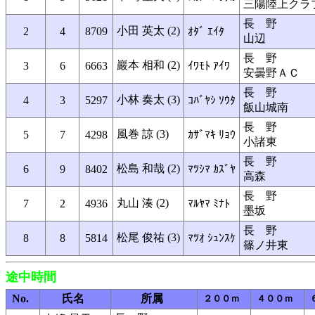
三陽陸上クラ
長 野
小田 英太 (2)
2
4
8709
ｵﾀﾞ ｴｲﾀ
山辺
長 野
巖本 相和 (2)
3
6
6663
ｲﾜﾓﾄ ｱｲﾜ
安曇野ＡＣ
長 野
小林 奏太 (3)
4
3
5297
ｺﾊﾞﾔｼ ｿｳﾀ
飯山城南
長 野
風巻 諒 (3)
5
7
4298
ｶｻﾞﾏｷ ﾘｮｳ
小諸東
長 野
松島 和哉 (2)
6
9
8402
ﾏﾂｼﾏ ｶｽﾞﾔ
高森
長 野
丸山 湊 (2)
7
2
4936
ﾏﾙﾔﾏ ﾐﾅﾄ
墨坂
長 野
松尾 俊祐 (3)
8
8
5814
ﾏﾂｵ ｼｭﾝｽｹ
篠ノ井東
途中時間
No.
氏名
所属
２００ｍ
４００ｍ