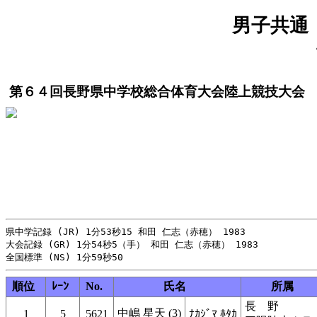
男子共通 
第６４回長野県中学校総合体育大会陸上競技大会
県中学記録 (JR) 1分53秒15 和田 仁志（赤穂） 1983

大会記録 (GR) 1分54秒5（手） 和田 仁志（赤穂） 1983

順位
ﾚｰﾝ
No.
氏名
所属
長 野
中嶋 星天 (3)
1
5
5621
ﾅｶｼﾞﾏ ﾎﾀｶ