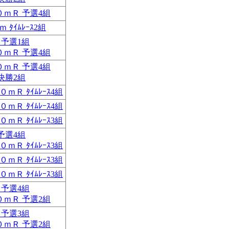
０ｍＲ 予選4組
ﾀｲﾑﾚｰｽ2組
 予選1組
０ｍＲ 予選4組
０ｍＲ 予選4組
 決勝2組
０ｍＲ ﾀｲﾑﾚｰｽ4組
０ｍＲ ﾀｲﾑﾚｰｽ4組
０ｍＲ ﾀｲﾑﾚｰｽ3組
予選4組
０ｍＲ ﾀｲﾑﾚｰｽ3組
０ｍＲ ﾀｲﾑﾚｰｽ3組
０ｍＲ ﾀｲﾑﾚｰｽ3組
 予選4組
０ｍＲ 予選2組
 予選3組
０ｍＲ 予選2組