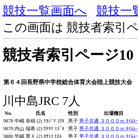
競技一覧画面へ
競技一
この画面は 競技者索引ペ
競技者索引ページ10
第６４回長野県中学校総合体育大会陸上競技大会
川中島JRC 7人
No.
氏名
性別
出場種目
9878
中嶋 幸樹 (2)
ﾅｶｼﾞﾏ ｺｳｷ
男子
男子共通 ３０００ｍ ﾀｲﾑﾚｰ
9879
内山 瑞希 (2)
ｳﾁﾔﾏ ﾐｽﾞｷ
男子
男子共通 ３０００ｍ ﾀｲﾑﾚｰ
9880
笠嶋 寛人 (2)
ｶｻｼﾏ ﾋﾛﾄ
男子
男子共通 ３０００ｍ ﾀｲﾑﾚｰ