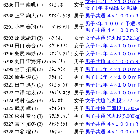
女子1･2年 ４×１００ｍＲ 
田中 南帆 (1)
女子
6286
ﾀﾅｶ ﾅﾎ
女子1年 走幅跳 決勝2組
6288
上平 絢大 (3)
ｳｴﾀｲﾗ ｹﾝﾀ
男子
男子共通 ４×１００ｍＲ
男子3年 １００ｍ 予選2
小林 春翔 (3)
男子
6291
ｺﾊﾞﾔｼ ﾊﾙﾄ
男子共通 ４×１００ｍＲ
6293
原 志緒莉 (3)
ﾊﾗ ｼｵﾘ
女子
女子共通 砲丸投(2.721kg
6294
田口 奏音 (2)
ﾀｸﾞﾁ ｶﾉﾝ
女子
女子1･2年 ４×１００ｍＲ 
6296
島尻 梓紗 (2)
ｼﾏｼﾞﾘ ｱｽﾞｻ
女子
女子1･2年 ４×１００ｍＲ 
6298
丸田 宙海輝 (2)
ﾏﾙﾀ ﾁｶﾗ
男子
男子共通 ４×１００ｍＲ
6299
金子 拓篤 (2)
ｶﾈｺ ﾀｸﾏ
男子
男子1･2年 ４×１００ｍＲ 
6320
新井 煌 (1)
ｱﾗｲ ｺｳ
男子
男子1･2年 ４×１００ｍＲ 
6321
田中 迅八 (1)
ﾀﾅｶ ｼﾞﾝﾔ
男子
男子1･2年 ４×１００ｍＲ 
6322
中澤 祐太 (2)
ﾅｶｻﾞﾜ ﾕｳﾀ
男子
男子1･2年 ４×１００ｍＲ 
6324
栖村 佳奈 (3)
ｽﾑﾗ ｶﾅ
女子
女子共通 砲丸投(2.721kg
6325
武居 樟 (3)
ﾀｹｲ ｼｮｳ
男子
男子共通 円盤投(1.500kg
6326
松村 奏吾 (3)
ﾏﾂﾑﾗ ｿｳｺﾞ
男子
男子共通 砲丸投(5.000kg
6327
宮下 拓冬 (3)
ﾐﾔｼﾀ ﾀｸﾄ
男子
男子共通 ４×１００ｍＲ
6328
中谷 櫂 (2)
ﾅｶﾔ ｶｲ
男子
男子共通 ４×１００ｍＲ