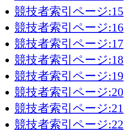
競技者索引ページ:15
競技者索引ページ:16
競技者索引ページ:17
競技者索引ページ:18
競技者索引ページ:19
競技者索引ページ:20
競技者索引ページ:21
競技者索引ページ:22