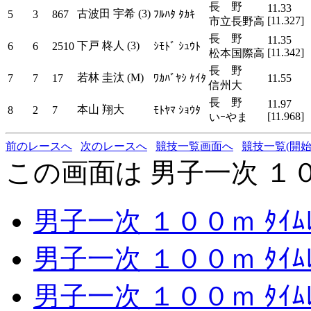
長 野
11.33
古波田 宇希 (3)
5
3
867
ﾌﾙﾊﾀ ﾀｶｷ
[11.327]
市立長野高
長 野
11.35
下戸 柊人 (3)
6
6
2510
ｼﾓﾄﾞ ｼｭｳﾄ
[11.342]
松本国際高
長 野
若林 圭汰 (M)
7
7
17
ﾜｶﾊﾞﾔｼ ｹｲﾀ
11.55
信州大
長 野
11.97
本山 翔大
8
2
7
ﾓﾄﾔﾏ ｼｮｳﾀ
[11.968]
いｰやま
前のレースへ
次のレースへ
競技一覧画面へ
競技一覧(開始
この画面は 男子一次 １００
男子一次 １００ｍ ﾀｲﾑﾚ
男子一次 １００ｍ ﾀｲﾑﾚ
男子一次 １００ｍ ﾀｲﾑﾚ