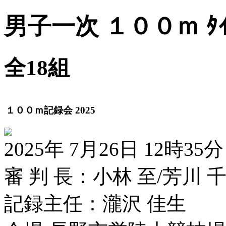
男子一次 １００ｍ ﾀｲﾑ
全18組
１００ｍ記録会 2025
2025年 7月26日 12時35分
審 判 長：小林 至/芳川 
記録主任：瀧沢 佳生