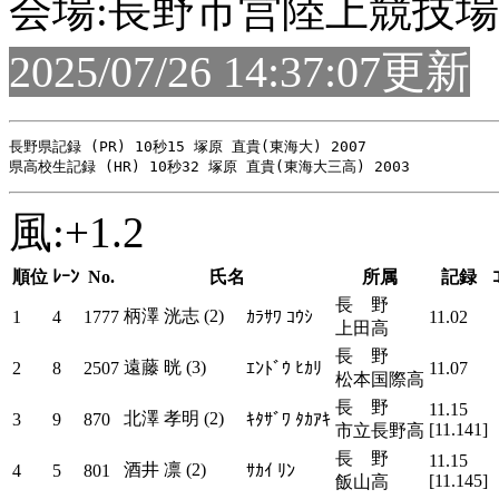
会場:長野市営陸上競技場
2025/07/26 14:37:07更新
長野県記録 (PR) 10秒15 塚原 直貴(東海大) 2007

風:+1.2
順位
ﾚｰﾝ
No.
氏名
所属
記録
長 野
柄澤 洸志 (2)
1
4
1777
ｶﾗｻﾜ ｺｳｼ
11.02
上田高
長 野
遠藤 晄 (3)
2
8
2507
ｴﾝﾄﾞｳ ﾋｶﾘ
11.07
松本国際高
長 野
11.15
北澤 孝明 (2)
3
9
870
ｷﾀｻﾞﾜ ﾀｶｱｷ
[11.141]
市立長野高
長 野
11.15
酒井 凛 (2)
4
5
801
ｻｶｲ ﾘﾝ
[11.145]
飯山高