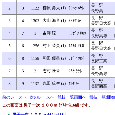
長 野
櫛原 勇太 (1)
2
3
1122
ｸｼﾊﾗ ﾊﾔﾄ
長野高
長 野
大山 海音 (1)
3
4
1303
ｵｵﾔﾏ ｶｲ
長野日大高
長 野
吉澤 涼
4
7
1
ﾖｼｻﾞﾜ ﾘｮｳ
長野高専
長 野
村上 茉央 (1)
5
6
1256
ﾑﾗｶﾐ ﾏﾋﾛ
長野日大高
長 野
和田 優星 (2)
6
8
1156
ﾜﾀﾞ ﾕｳｾｲ
長野工高
長 野
志村 匠音
7
5
2
ｼﾑﾗ ﾀｸﾄ
長野高専
長 野
丸田 琉生 (2)
8
9
1137
ﾏﾙﾀ ﾙｲ
長野商高
前のレースへ
次のレースへ
競技一覧画面へ
競技一覧(開始
この画面は 男子一次 １００ｍ ﾀｲﾑﾚｰｽ16組 です。
男子一次 １００ｍ ﾀｲﾑﾚｰｽ1組