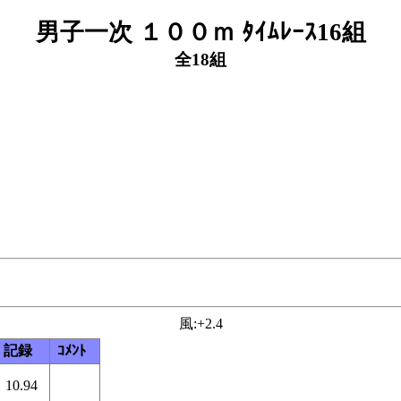
男子一次 １００ｍ ﾀｲﾑﾚｰｽ16組
全18組
風:+2.4
記録
ｺﾒﾝﾄ
10.94