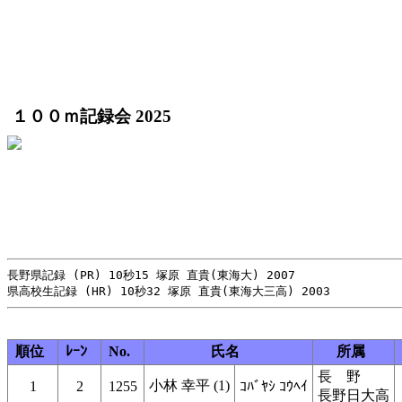
１００ｍ記録会 2025
長野県記録 (PR) 10秒15 塚原 直貴(東海大) 2007

順位
ﾚｰﾝ
No.
氏名
所属
長 野
小林 幸平 (1)
1
2
1255
ｺﾊﾞﾔｼ ｺｳﾍｲ
長野日大高