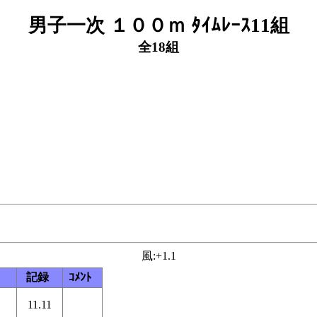
男子一次 １００ｍ ﾀｲﾑﾚｰｽ11組
全18組
風:+1.1
記録
ｺﾒﾝﾄ
11.11