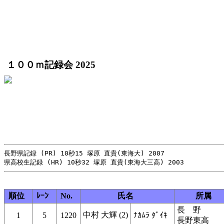
１００ｍ記録会 2025
長野県記録 (PR) 10秒15 塚原 直貴(東海大) 2007

順位
ﾚｰﾝ
No.
氏名
所属
長 野
中村 大輝 (2)
1
5
1220
ﾅｶﾑﾗ ﾀﾞｲｷ
長野東高