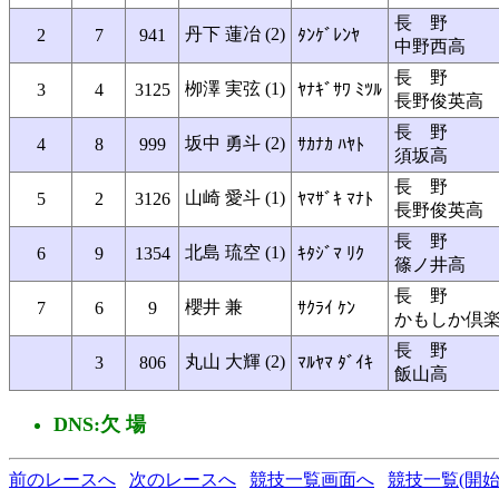
長 野
丹下 蓮冶 (2)
2
7
941
ﾀﾝｹﾞﾚﾝﾔ
中野西高
長 野
栁澤 実弦 (1)
3
4
3125
ﾔﾅｷﾞｻﾜ ﾐﾂﾙ
長野俊英高
長 野
坂中 勇斗 (2)
4
8
999
ｻｶﾅｶ ﾊﾔﾄ
須坂高
長 野
山崎 愛斗 (1)
5
2
3126
ﾔﾏｻﾞｷ ﾏﾅﾄ
長野俊英高
長 野
北島 琉空 (1)
6
9
1354
ｷﾀｼﾞﾏ ﾘｸ
篠ノ井高
長 野
櫻井 兼
7
6
9
ｻｸﾗｲ ｹﾝ
かもしか倶
長 野
丸山 大輝 (2)
3
806
ﾏﾙﾔﾏ ﾀﾞｲｷ
飯山高
DNS:欠 場
前のレースへ
次のレースへ
競技一覧画面へ
競技一覧(開始