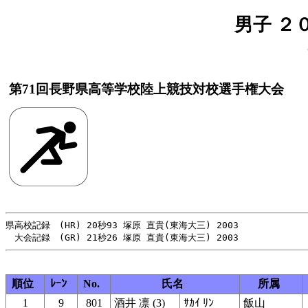
男子 ２
第71回長野県高等学校陸上競技対校選手権大会
県高校記録　(HR) 20秒93 塚原 直貴(東海大三) 2003

順位
ﾚｰﾝ
No.
氏名
所属
1
9
801
酒井 凛 (3)
ｻｶｲ ﾘﾝ
飯山