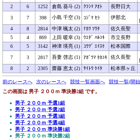
2
6
1252
倉島 葵斗 (2)
ｸﾗｼﾏ ｱｵﾄ
長野日大
小島 千空 (3)
伊那北
3
7
398
ｺｼﾞﾏ ｾﾗ
4
8
2814
中津 颯太 (2)
ﾅｶﾂ ｿｳﾀ
佐久長聖
5
4
869
上田 暖幸 (3)
ｳｴﾀﾞ ﾊﾙﾕｷ
市立長野
6
5
3142
神津 瑛亮 (1)
ｺｳﾂﾞ ｴｲｽｹ
松本国際
吾妻 啓志 (1)
佐久長聖
7
3
2817
ｱｶﾞﾂﾏ ﾀｶﾕｷ
8
2
2305
齋藤 恵太 (2)
ｻｲﾄｳ ｹｲﾀ
松本県ヶ丘
前のレースへ
次のレースへ
競技一覧画面へ
競技一覧(開始
この画面は 男子 ２００ｍ 準決勝2組 です。
男子 ２００ｍ 予選1組
男子 ２００ｍ 予選2組
男子 ２００ｍ 予選3組
男子 ２００ｍ 予選4組
男子 ２００ｍ 準決勝1組
男子 ２００ｍ 準決勝2組