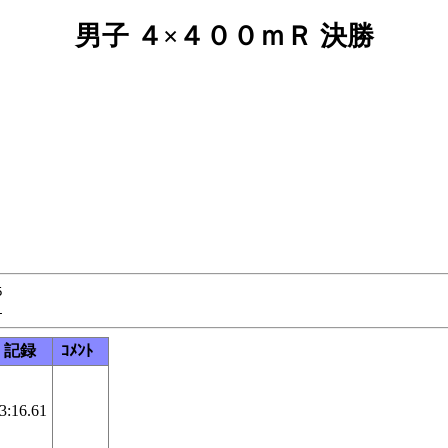
男子 ４×４００ｍＲ 決勝


記録
ｺﾒﾝﾄ
3:16.61