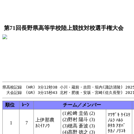
第71回長野県高等学校陸上競技対校選手権大会
県高校記録　(HR) 3分12秒38 小川・蔵前・吉田・垣内(諏訪清陵) 2025
順位
ﾚｰﾝ
チーム／メンバー
(1)松﨑 圭佑 (2)
ﾏﾂｻﾞｷ ｹｲｽｹ
(2)野村 陽斗 (3)
上伊那農
ﾉﾑﾗ ﾊﾙﾄ
1
7
ﾎﾀｶ ｱｵﾊﾞ
ｶﾐｲﾅﾉｳ
(3)穂高 蒼波 (3)
ﾀｶﾉ ﾉﾘﾕｷ
(4)髙野 徳之 (3)