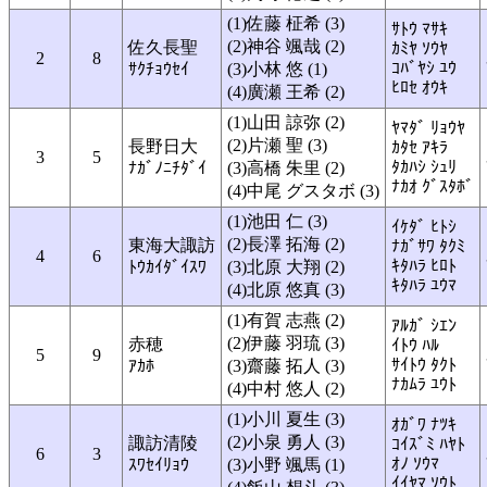
(1)佐藤 柾希 (3)
ｻﾄｳ ﾏｻｷ
(2)神谷 颯哉 (2)
佐久長聖
ｶﾐﾔ ｿｳﾔ
2
8
ｺﾊﾞﾔｼ ﾕｳ
ｻｸﾁｮｳｾｲ
(3)小林 悠 (1)
ﾋﾛｾ ｵｳｷ
(4)廣瀬 王希 (2)
(1)山田 諒弥 (2)
ﾔﾏﾀﾞ ﾘｮｳﾔ
(2)片瀬 聖 (3)
長野日大
ｶﾀｾ ｱｷﾗ
3
5
ﾀｶﾊｼ ｼｭﾘ
ﾅｶﾞﾉﾆﾁﾀﾞｲ
(3)高橋 朱里 (2)
ﾅｶｵ ｸﾞｽﾀﾎﾞ
(4)中尾 グスタボ (3)
(1)池田 仁 (3)
ｲｹﾀﾞ ﾋﾄｼ
(2)長澤 拓海 (2)
東海大諏訪
ﾅｶﾞｻﾜ ﾀｸﾐ
4
6
ｷﾀﾊﾗ ﾋﾛﾄ
ﾄｳｶｲﾀﾞｲｽﾜ
(3)北原 大翔 (2)
ｷﾀﾊﾗ ﾕｳﾏ
(4)北原 悠真 (3)
(1)有賀 志燕 (2)
ｱﾙｶﾞ ｼｴﾝ
(2)伊藤 羽琉 (3)
赤穂
ｲﾄｳ ﾊﾙ
5
9
ｻｲﾄｳ ﾀｸﾄ
ｱｶﾎ
(3)齋藤 拓人 (3)
ﾅｶﾑﾗ ﾕｳﾄ
(4)中村 悠人 (2)
(1)小川 夏生 (3)
ｵｶﾞﾜ ﾅﾂｷ
(2)小泉 勇人 (3)
諏訪清陵
ｺｲｽﾞﾐ ﾊﾔﾄ
6
3
ｵﾉ ｿｳﾏ
ｽﾜｾｲﾘｮｳ
(3)小野 颯馬 (1)
ｲｲﾔﾏ ｿｳﾄ