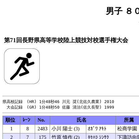
男子 ８
第71回長野県高等学校陸上競技対校選手権大会
県高校記録　(HR) 1分48秒46 川元 奨(北佐久農業) 2010

順位
ﾚｰﾝ
No.
氏名
所属
1
8
2483
小川 陽士 (3)
ｵｶﾞﾜ ｱｷﾄ
松商学園
2
7
175
竹原 慎作 (2)
ﾀｹﾊﾗ ｼﾝｻｸ
下諏訪向