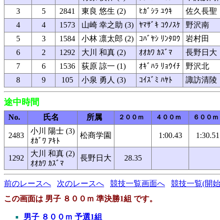
3
5
2841
東良 悠生 (2)
ﾋｶﾞｼﾗ ﾕｳｷ
佐久長聖
4
4
1573
山崎 幸之助 (3)
ﾔﾏｻﾞｷ ｺｳﾉｽｹ
野沢南
5
3
1584
小林 凛太郎 (2)
ｺﾊﾞﾔｼ ﾘﾝﾀﾛｳ
岩村田
6
2
1292
大川 和真 (2)
ｵｵｶﾜ ｶｽﾞﾏ
長野日大
7
6
1536
荻原 諒一 (1)
ｵｷﾞﾊﾗ ﾘｮｳｲﾁ
野沢北
8
9
105
小泉 勇人 (3)
ｺｲｽﾞﾐ ﾊﾔﾄ
諏訪清陵
途中時間
No.
氏名
所属
２００ｍ
４００ｍ
６００ｍ
小川 陽士 (3)
2483
松商学園
1:00.43
1:30.51
ｵｶﾞﾜ ｱｷﾄ
大川 和真 (2)
1292
長野日大
28.35
ｵｵｶﾜ ｶｽﾞﾏ
前のレースへ
次のレースへ
競技一覧画面へ
競技一覧(開始
この画面は 男子 ８００ｍ 準決勝1組 です。
男子 ８００ｍ 予選1組