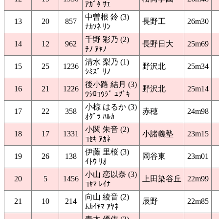
ｱｶﾞﾀ ｻｴ
中曽根 鈴 (3)
13
20
857
長野工
26m30
ﾅｶｿﾈ ﾘﾝ
千野 彩乃 (2)
14
12
962
長野日大
25m69
ﾁﾉ ｱﾔﾉ
清水 梨乃 (1)
15
25
1236
野沢北
25m34
ｼﾐｽﾞ ﾘﾉ
後小路 結月 (3)
16
21
1226
野沢北
25m14
ｳｼﾛｺｳｼﾞ ﾕﾂﾞｷ
小椋 はるか (3)
17
22
358
赤穂
24m98
ｵｸﾞﾗ ﾊﾙｶ
小関 朱音 (2)
18
17
1331
小諸義塾
23m15
ｺｾｷ ｱｶﾈ
伊藤 里桜 (3)
19
26
138
岡谷東
23m01
ｲﾄｳ ﾘｵ
小山 恋以奈 (3)
20
5
1456
上田染谷丘
22m99
ｺﾔﾏ ﾚｲﾅ
向山 綾音 (2)
21
10
214
辰野
22m85
ﾑｶｲﾔﾏ ｱﾔﾈ