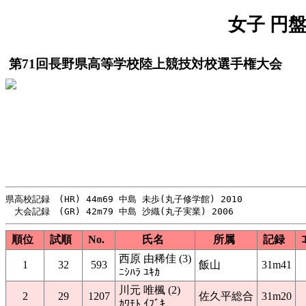
女子 円盤投
第71回長野県高等学校陸上競技対校選手権大会
県高校記録　(HR) 44m69 中島 未歩(丸子修学館) 2010

順位
試順
No.
氏名
所属
記録
西原 由稀佳 (3)
1
32
593
飯山
31m41
ﾆｼﾊﾗ ﾕｷｶ
川元 唯楓 (2)
2
29
1207
佐久平総合
31m20
ｶﾜﾓﾄ ｲﾌﾞｷ