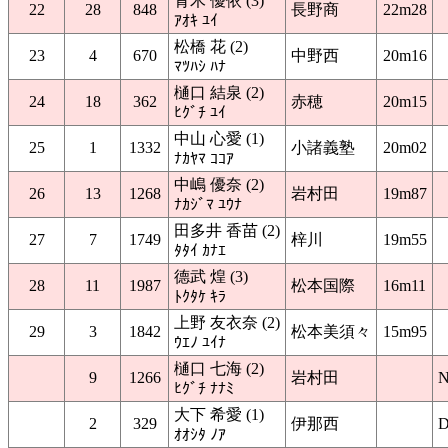
青木 優依 (3)
22
28
848
長野商
22m28
ｱｵｷ ﾕｲ
松橋 花 (2)
23
4
670
中野西
20m16
ﾏﾂﾊｼ ﾊﾅ
樋口 結泉 (2)
24
18
362
赤穂
20m15
ﾋｸﾞﾁ ﾕｲ
中山 心愛 (1)
25
1
1332
小諸義塾
20m02
ﾅｶﾔﾏ ｺｺｱ
中嶋 優奈 (2)
26
13
1268
岩村田
19m87
ﾅｶｼﾞﾏ ﾕｳﾅ
田多井 香苗 (2)
27
7
1749
梓川
19m55
ﾀﾀｲ ｶﾅｴ
德武 煌 (3)
28
11
1987
松本国際
16m11
ﾄｸﾀｹ ｷﾗ
上野 友衣奈 (2)
29
3
1842
松本美須々
15m95
ｳｴﾉ ﾕｲﾅ
樋口 七海 (2)
9
1266
岩村田
ﾋｸﾞﾁ ﾅﾅﾐ
大下 希愛 (1)
2
329
伊那西
ｵｵｼﾀ ﾉｱ