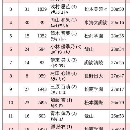
浅村 思芭 (3)
3
31
1839
松本美須々
30m50
ｱｻﾑﾗ ｺﾄﾊ
向山 和果 (1)
4
30
39
東海大諏訪
29m16
ﾑｶｲﾔﾏ ﾜｶ
筒木 音葉 (1)
5
15
1952
松商学園
28m35
ﾂﾂｷ ｵﾄﾊ
小林 優季乃 (3)
6
24
594
飯山
28m34
ｺﾊﾞﾔｼ ﾕｷﾉ
伊東 昊咲 (3)
7
14
82
諏訪清陵
27m55
ｲﾄｳ ｺｳｻ
村田 心紬 (3)
8
8
959
長野日大
27m47
ﾑﾗﾀ ﾐﾕｳ
三原 百萌 (2)
9
27
1943
松商学園
27m17
ﾐﾊﾗ ﾓﾓｴ
加藤 杏 (1)
10
23
2495
松本国際
26m79
ｶﾄｳ ｱﾝ
青木 倖乃 (2)
11
16
603
飯山
26m53
ｱｵｷ ｺﾉ
縣 紗衣 (1)
12
19
1950
松商学園
26m48