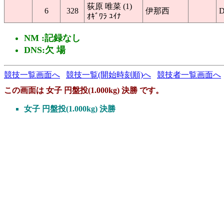
荻原 唯菜 (1)
6
328
伊那西
ｵｷﾞﾜﾗ ﾕｲﾅ
NM :記録なし
DNS:欠 場
競技一覧画面へ
競技一覧(開始時刻順)へ
競技者一覧画面へ
この画面は 女子 円盤投(1.000kg) 決勝 です。
女子 円盤投(1.000kg) 決勝