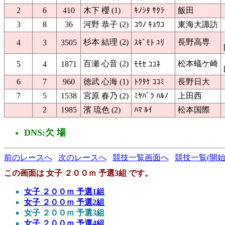
2
6
410
木下 櫻 (1)
ｷﾉｼﾀ ｻｸﾗ
飯田
3
8
36
河野 恭子 (2)
ｺｳﾉ ｷｮｳｺ
東海大諏訪
杉本 結理 (2)
長野高専
4
3
3505
ｽｷﾞﾓﾄ ﾕﾘ
百瀬 心音 (2)
松本蟻ケ崎
5
4
1871
ﾓﾓｾ ｺｺﾈ
6
7
960
徳武 心海 (1)
ﾄｸﾀｹ ｺｺﾐ
長野日大
7
5
1538
宮原 春乃 (2)
ﾐﾔﾊﾞﾗ ﾊﾙﾉ
上田西
2
1985
濱 琉色 (2)
ﾊﾏ ﾙｲ
松本国際
DNS:欠 場
前のレースへ
次のレースへ
競技一覧画面へ
競技一覧(開始
この画面は 女子 ２００ｍ 予選3組 です。
女子 ２００ｍ 予選1組
女子 ２００ｍ 予選2組
女子 ２００ｍ 予選3組
女子 ２００ｍ 予選4組