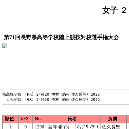
女子 ２
第71回長野県高等学校陸上競技対校選手権大会
県高校記録　(HR) 24秒20 中村 波南(佐久長聖) 2025

順位
ﾚｰﾝ
No.
氏名
所属
1
9
1296
宮澤 希 (3)
ﾐﾔｻﾞﾜ ﾉｿﾞﾐ
佐久長聖