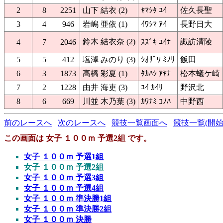
2
8
2251
山下 結衣 (2)
ﾔﾏｼﾀ ﾕｲ
佐久長聖
3
4
946
岩嶋 亜依 (1)
ｲﾜｼﾏ ｱｲ
長野日大
鈴木 結衣奈 (2)
諏訪清陵
4
7
2046
ｽｽﾞｷ ﾕｲﾅ
5
5
412
塩澤 みのり (3)
ｼｵｻﾞﾜ ﾐﾉﾘ
飯田
6
3
1873
髙橋 彩夏 (1)
ﾀｶﾊｼ ｱﾔﾅ
松本蟻ケ崎
7
2
1228
由井 海吏 (3)
ﾕｲ ｶｲﾘ
野沢北
8
6
669
川並 木乃葉 (3)
ｶﾜﾅﾐ ｺﾉﾊ
中野西
前のレースへ
次のレースへ
競技一覧画面へ
競技一覧(開始
この画面は 女子 １００ｍ 予選2組 です。
女子 １００ｍ 予選1組
女子 １００ｍ 予選2組
女子 １００ｍ 予選3組
女子 １００ｍ 予選4組
女子 １００ｍ 準決勝1組
女子 １００ｍ 準決勝2組
女子 １００ｍ 決勝