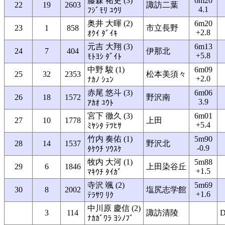
藤森 祐吏 (3)
6m20
22
19
2603
諏訪二葉
4.1
ﾌｼﾞﾓﾘ ﾕｳﾘ
奥井 大暉 (2)
6m20
23
1
858
市立長野
+2.8
ｵｸｲ ﾀﾞｲｷ
元吉 大翔 (3)
6m13
24
7
404
伊那北
+5.8
ﾓﾄﾖｼ ﾀﾞｲﾄ
中野 駿 (1)
6m09
25
32
2353
松本美須々
+2.0
ﾅｶﾉ ｼｭﾝ
赤尾 悠斗 (3)
6m06
26
18
1572
野沢南
3.9
ｱｶｵ ﾕｳﾄ
宮下 徹久 (3)
6m01
27
10
1778
上田
+5.4
ﾐﾔｼﾀ ﾃﾂﾋｻ
竹内 奏佑 (1)
5m90
28
14
1537
野沢北
-0.9
ﾀｹｳﾁ ｿｳｽｹ
牧内 大河 (1)
5m88
29
6
1846
上田染谷丘
+1.5
ﾏｷｳﾁ ﾀｲｶﾞ
寺沢 颯 (2)
5m69
30
8
2002
塩尻志学館
+1.6
ﾃﾗｻﾜ ﾘｸ
中川原 慶信 (2)
3
114
諏訪清陵
ﾅｶｶﾞﾜﾗ ﾖｼﾉﾌﾞ