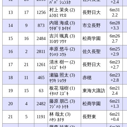
+2.4
ﾊﾞﾊﾞ ｼｭﾝｽｹ
村上 茉央 (2)
6m31
13
17
1256
長野日大
2.2
ﾑﾗｶﾐ ﾏﾋﾛ
内堀 海成 (3)
6m28
14
9
873
市立長野
+3.3
ｳﾁﾎﾞﾘ ｶｲｾｲ
吉川 颯真 (3)
6m26
15
16
2484
松商学園
2.7
ﾖｼｶﾜ ｿｳﾏ
串原 悠斗 (2)
6m25
16
2
2811
佐久長聖
+2.9
ｸｼﾊﾗ ﾕｳﾄ
清水 樹一 (2)
6m23
17
21
1261
長野日大
+2.7
ｼﾐｽﾞ ｷｲﾁ
瀬脇 照太 (3)
6m23
18
11
465
赤穂
+2.8
ｾﾜｷ ｼｮｳﾀ
板花 瑞樹 (1)
6m21
19
15
63
東海大諏訪
2.4
ｲﾀﾊﾅ ﾐｽﾞｷ
藤原 朋己 (3)
6m21
20
4
2482
松商学園
+1.3
ﾌｼﾞﾊﾗ ﾄﾓｷ
林 哉太 (3)
6m21
21
5
1191
長野東
+0.4
ﾊﾔｼ ｶﾅﾀ