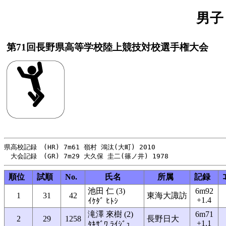
男子
第71回長野県高等学校陸上競技対校選手権大会
県高校記録　(HR) 7m61 嶺村 鴻汰(大町) 2010

順位
試順
No.
氏名
所属
記録
池田 仁 (3)
6m92
1
31
42
東海大諏訪
+1.4
ｲｹﾀﾞ ﾋﾄｼ
滝澤 來樹 (2)
6m71
2
29
1258
長野日大
+1.1
ﾀｷｻﾞﾜ ﾗｲｼﾞｭ