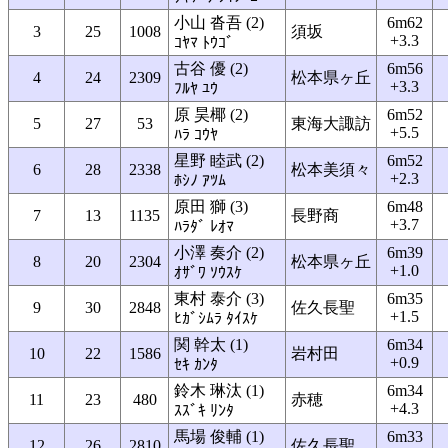
小山 沓吾 (2)
6m62
3
25
1008
須坂
+3.3
ｺﾔﾏ ﾄｳｺﾞ
古谷 優 (2)
6m56
4
24
2309
松本県ヶ丘
+3.3
ﾌﾙﾔ ﾕｳ
原 昊椰 (2)
6m52
5
27
53
東海大諏訪
+5.5
ﾊﾗ ｺｳﾔ
星野 睦武 (2)
6m52
6
28
2338
松本美須々
+2.3
ﾎｼﾉ ｱﾂﾑ
原田 獅 (3)
6m48
7
13
1135
長野商
+3.7
ﾊﾗﾀﾞ ﾚｵﾏ
小澤 奏介 (2)
6m39
8
20
2304
松本県ヶ丘
+1.0
ｵｻﾞﾜ ｿｳｽｹ
東村 泰介 (3)
6m35
9
30
2848
佐久長聖
+1.5
ﾋｶﾞｼﾑﾗ ﾀｲｽｹ
関 幹太 (1)
6m34
10
22
1586
岩村田
+0.9
ｾｷ ｶﾝﾀ
鈴木 琳汰 (1)
6m34
11
23
480
赤穂
+4.3
ｽｽﾞｷ ﾘﾝﾀ
馬場 俊輔 (1)
6m33
12
26
2810
佐久長聖