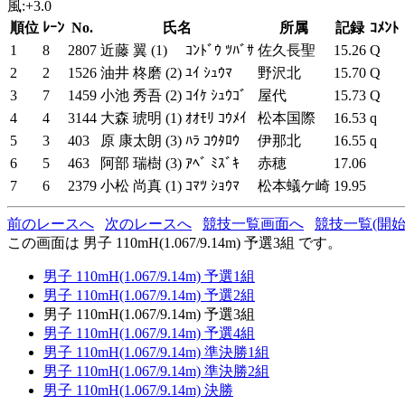
風:+3.0
順位
ﾚｰﾝ
No.
氏名
所属
記録
ｺﾒﾝﾄ
1
8
2807
近藤 翼 (1)
ｺﾝﾄﾞｳ ﾂﾊﾞｻ
佐久長聖
15.26
Q
2
2
1526
油井 柊磨 (2)
ﾕｲ ｼｭｳﾏ
野沢北
15.70
Q
3
7
1459
小池 秀吾 (2)
ｺｲｹ ｼｭｳｺﾞ
屋代
15.73
Q
4
4
3144
大森 琥明 (1)
ｵｵﾓﾘ ｺｳﾒｲ
松本国際
16.53
q
5
3
403
原 康太朗 (3)
ﾊﾗ ｺｳﾀﾛｳ
伊那北
16.55
q
6
5
463
阿部 瑞樹 (3)
ｱﾍﾞ ﾐｽﾞｷ
赤穂
17.06
7
6
2379
小松 尚真 (1)
ｺﾏﾂ ｼｮｳﾏ
松本蟻ケ崎
19.95
前のレースへ
次のレースへ
競技一覧画面へ
競技一覧(開始
この画面は 男子 110mH(1.067/9.14m) 予選3組 です。
男子 110mH(1.067/9.14m) 予選1組
男子 110mH(1.067/9.14m) 予選2組
男子 110mH(1.067/9.14m) 予選3組
男子 110mH(1.067/9.14m) 予選4組
男子 110mH(1.067/9.14m) 準決勝1組
男子 110mH(1.067/9.14m) 準決勝2組
男子 110mH(1.067/9.14m) 決勝