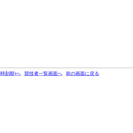
時刻順)へ
競技者一覧画面へ
前の画面に戻る