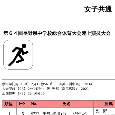
女子共通 
第６４回長野県中学校総合体育大会陸上競技大会
県中学記録 (JR) 2分13秒56 和田 有菜（川中島） 2014

大会記録 (GR) 2分14秒44 阪 千都（塩尻広陵） 2021

順位
ﾚｰﾝ
No.
氏名
所属
長 野
平島 唯那 (2)
1
5
9722
ﾋﾗｼﾏ ﾕｲﾅ