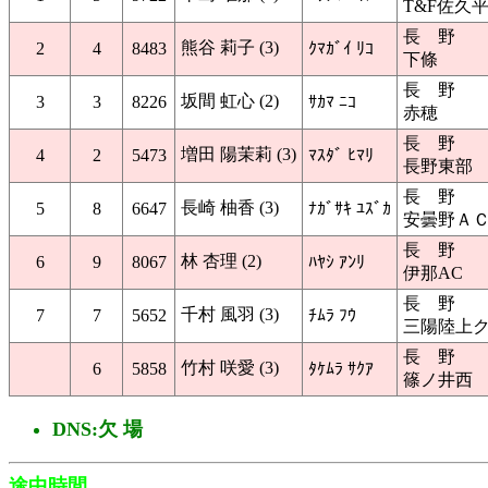
T&F佐久
長 野
熊谷 莉子 (3)
2
4
8483
ｸﾏｶﾞｲ ﾘｺ
下條
長 野
坂間 虹心 (2)
3
3
8226
ｻｶﾏ ﾆｺ
赤穂
長 野
増田 陽茉莉 (3)
4
2
5473
ﾏｽﾀﾞ ﾋﾏﾘ
長野東部
長 野
長崎 柚香 (3)
5
8
6647
ﾅｶﾞｻｷ ﾕｽﾞｶ
安曇野Ａ
長 野
林 杏理 (2)
6
9
8067
ﾊﾔｼ ｱﾝﾘ
伊那AC
長 野
千村 風羽 (3)
7
7
5652
ﾁﾑﾗ ﾌｳ
三陽陸上
長 野
竹村 咲愛 (3)
6
5858
ﾀｹﾑﾗ ｻｸｱ
篠ノ井西
DNS:欠 場
途中時間