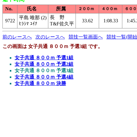
No.
氏名
所属
２００ｍ
４００ｍ
６００
長 野
平島 唯那 (2)
9722
33.62
1:08.33
1:45.
ﾋﾗｼﾏ ﾕｲﾅ
T&F佐久平
前のレースへ
次のレースへ
競技一覧画面へ
競技一覧(開始
この画面は 女子共通 ８００ｍ 予選3組 です。
女子共通 ８００ｍ 予選1組
女子共通 ８００ｍ 予選2組
女子共通 ８００ｍ 予選3組
女子共通 ８００ｍ 予選4組
女子共通 ８００ｍ 決勝