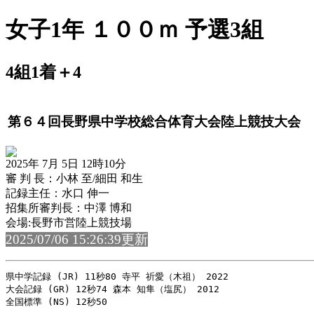
女子1年 １００ｍ 予選3組
4組1着＋4
第６４回長野県中学校総合体育大会陸上競技大会
2025年 7月 5日 12時10分
審 判 長：小林 至/細田 和生
記録主任：水口 伸一
招集所審判長：中澤 博和
会場:長野市営陸上競技場
2025/07/06 15:26:39更新
県中学記録 (JR) 11秒80 寺平 祈愛（木祖） 2022

大会記録 (GR) 12秒74 森本 知隼（塩尻） 2012
