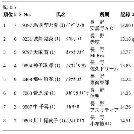
風:-0.5
順位
ﾚｰﾝ
No.
氏名
所属
記録
長 野
馬場 埜乃夏 (1)
1
7
9397
ﾊﾞﾊﾞ ﾉﾉｶ
12.90
安曇野ＡＣ
長 野
城鳥 結菜 (1)
2
6
8231
ｼﾛﾄﾘ ﾕﾅ
13.18
赤穂
長 野
3
5
9797
大塚 葵 (1)
ｵｵﾂｶ ｱｵｲ
13.77
Mt.Rex
長 野
神子澤 凛 (1)
4
4
9894
ｶﾐｺｻﾞﾜ ﾘﾝ
13.85
佐久ドリーム
長 野
畑中 唯花 (1)
5
9
4408
ﾊﾀﾅｶ ﾕｶ
14.24
東御東部
長 野
菅原 渚 (1)
6
8
7003
ｽｶﾞﾜﾗ ﾅｷﾞｻ
14.25
信明
長 野
中 千尋 (1)
7
3
9507
ﾅｶ ﾁﾋﾛ
14.36
アスリティア
長 野
川上 陽南子 (1)
8
2
9803
ｶﾜｶﾐ ﾋﾅｺ
14.51
小布施RC