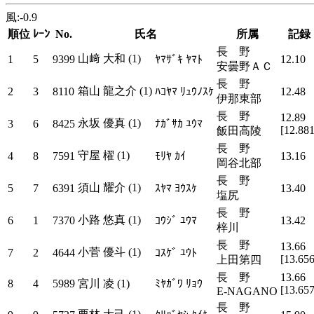
風:-0.9
順位
ﾚｰﾝ
No.
氏名
所属
記録
長 野
山﨑 大和 (1)
1
5
9399
ﾔﾏｻﾞｷ ﾔﾏﾄ
12.10
安曇野ＡＣ
長 野
箱山 龍之介 (1)
2
3
8110
ﾊｺﾔﾏ ﾘｭｳﾉｽｹ
12.48
伊那東部
長 野
12.89
永坂 優真 (1)
3
6
8425
ﾅｶﾞｻｶ ﾕｳﾏ
[12.881
飯田高陵
長 野
守屋 櫂 (1)
4
8
7591
ﾓﾘﾔ ｶｲ
13.16
岡谷北部
長 野
須山 耀介 (1)
5
7
6391
ｽﾔﾏ ﾖｳｽｹ
13.40
塩尻
長 野
小路 悠真 (1)
6
1
7370
ｺｳｼﾞ ﾕｳﾏ
13.42
梓川
長 野
13.66
小菅 優斗 (1)
7
2
4644
ｺｽｹﾞ ﾕｳﾄ
[13.656
上田第四
長 野
13.66
8
4
5989
宮川 凌 (1)
ﾐﾔｶﾞﾜ ﾘｮｳ
[13.657
E-NAGANO
長 野