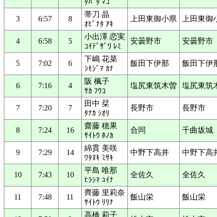
ﾀﾊﾞﾀ ﾏｺ
帯刀 晶
3
6:57
8
上田東御小県
上田東御
ｵﾋﾞﾅﾀ ｱｷ
小出澤 恋実
4
6:58
5
安曇野市
安曇野市
ｺｲﾃﾞｻﾞﾜ ﾚﾐ
下嶋 花菜
5
7:02
6
飯田下伊那
飯田下伊
ｼﾓｼﾞﾏ ｶﾅ
阪 楓子
6
7:16
4
塩尻東筑木曽
塩尻東筑
ｻｶ ﾌｳｺ
田中 栞
7
7:20
7
長野市
長野市
ﾀﾅｶ ｼｵﾘ
齋藤 穂果
8
7:24
16
合同
千曲坂城
ｻｲﾄｳ ﾎﾉｶ
綿貫 美咲
9
7:29
14
中野下高井
中野下高
ﾜﾀﾇｷ ﾐｻｷ
平島 唯那
10
7:43
10
全佐久
全佐久
ﾋﾗｼﾏ ﾕｲﾅ
齊藤 里莉奈
11
7:48
11
飯山栄
飯山栄
ｻｲﾄｳ ﾘﾘﾅ
高橋 莉子