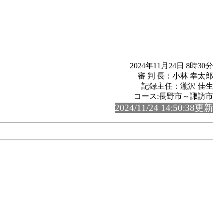
2024年11月24日 8時30分
審 判 長：小林 幸太郎
記録主任：瀧沢 佳生
コース:長野市～諏訪市
2024/11/24 14:50:38更新