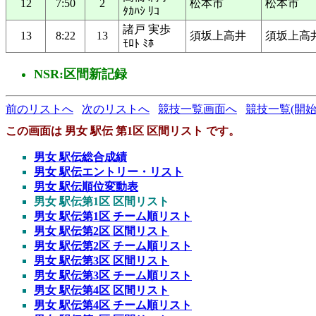
12
7:50
2
松本市
松本市
ﾀｶﾊｼ ﾘｺ
諸戸 実歩
13
8:22
13
須坂上高井
須坂上高
ﾓﾛﾄ ﾐﾎ
NSR:区間新記録
前のリストへ
次のリストへ
競技一覧画面へ
競技一覧(開始
この画面は 男女 駅伝 第1区 区間リスト です。
男女 駅伝総合成績
男女 駅伝エントリー・リスト
男女 駅伝順位変動表
男女 駅伝第1区 区間リスト
男女 駅伝第1区 チーム順リスト
男女 駅伝第2区 区間リスト
男女 駅伝第2区 チーム順リスト
男女 駅伝第3区 区間リスト
男女 駅伝第3区 チーム順リスト
男女 駅伝第4区 区間リスト
男女 駅伝第4区 チーム順リスト