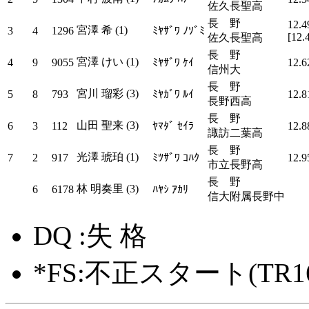
佐久長聖高
長 野
12.4
宮澤 希 (1)
3
4
1296
ﾐﾔｻﾞﾜ ﾉｿﾞﾐ
[12.
佐久長聖高
長 野
宮澤 けい (1)
4
9
9055
ﾐﾔｻﾞﾜ ｹｲ
12.6
信州大
長 野
宮川 瑠彩 (3)
5
8
793
ﾐﾔｶﾞﾜ ﾙｲ
12.8
長野西高
長 野
山田 聖来 (3)
6
3
112
ﾔﾏﾀﾞ ｾｲﾗ
12.8
諏訪二葉高
長 野
光澤 琥珀 (1)
7
2
917
ﾐﾂｻﾞﾜ ｺﾊｸ
12.9
市立長野高
長 野
林 明奏里 (3)
6
6178
ﾊﾔｼ ｱｶﾘ
信大附属長野中
DQ :失 格
*FS:不正スタート(TR16