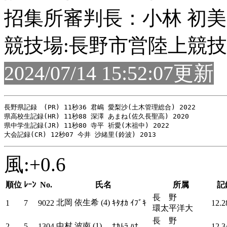
招集所審判長：小林 初美
競技場:長野市営陸上競
2024/07/14 15:52:07更新
長野県記録　(PR) 11秒36 君嶋 愛梨沙(土木管理総合) 2022

県高校生記録(HR) 11秒88 深澤 あまね(佐久長聖高) 2020

県中学生記録(JR) 11秒80 寺平 祈愛(木祖中) 2022

風:+0.6
順位
ﾚｰﾝ
No.
氏名
所属
記
長 野
北岡 依生希 (4)
1
7
9022
ｷﾀｵｶ ｲﾌﾞｷ
12.2
環太平洋大
長 野
中村 波南 (1)
2
5
1304
ﾅｶﾑﾗ ﾊﾅ
12.3