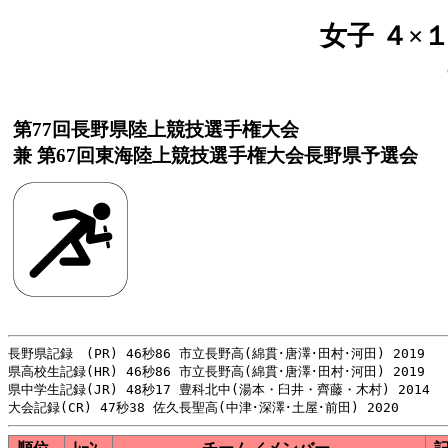
女子 ４×
第77回長野県陸上競技選手権大会
兼 第67回東海陸上競技選手権大会長野県予選会
長野県記録　(PR) 46秒86 市立長野高(綿貫･唐澤･田村･河田) 2019

県高校生記録(HR) 46秒86 市立長野高(綿貫･唐澤･田村･河田) 2019

県中学生記録(JR) 48秒17 豊科北中(湯本・臼井・齊藤・木村) 2014
