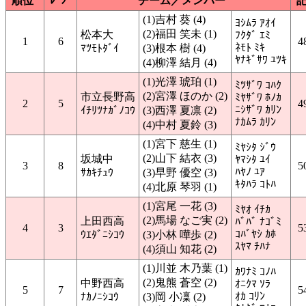
順位
ﾚｰﾝ
チーム／メンバー
(1)吉村 葵 (4)
ﾖｼﾑﾗ ｱｵｲ
(2)福田 笑未 (1)
松本大
ﾌｸﾀﾞ ｴﾐ
1
6
4
ﾈﾓﾄ ﾐｷ
ﾏﾂﾓﾄﾀﾞｲ
(3)根本 樹 (4)
ﾔﾅｷﾞｻﾜ ﾕﾂｷ
(4)柳澤 結月 (4)
(1)光澤 琥珀 (1)
ﾐﾂｻﾞﾜ ｺﾊｸ
(2)宮澤 ほのか (2)
市立長野高
ﾐﾔｻﾞﾜ ﾎﾉｶ
2
5
4
ﾆｼｻﾞﾜ ｶﾘﾝ
ｲﾁﾘﾂﾅｶﾞﾉｺｳ
(3)西澤 夏凛 (2)
ﾅｶﾑﾗ ｶﾘﾝ
(4)中村 夏鈴 (3)
(1)宮下 慈生 (1)
ﾐﾔｼﾀ ｼﾞｳ
(2)山下 結衣 (3)
坂城中
ﾔﾏｼﾀ ﾕｲ
3
8
5
ﾊﾔﾉ ﾕｱ
ｻｶｷﾁｭｳ
(3)早野 優空 (3)
ｷﾀﾊﾗ ｺﾄﾊ
(4)北原 琴羽 (1)
(1)宮尾 一花 (3)
ﾐﾔｵ ｲﾁｶ
(2)馬場 なご実 (2)
上田西高
ﾊﾞﾊﾞ ﾅｺﾞﾐ
4
3
5
ｺﾊﾞﾔｼ ｶﾎ
ｳｴﾀﾞﾆｼｺｳ
(3)小林 嘩歩 (2)
ｽﾔﾏ ﾁﾊﾅ
(4)須山 知花 (2)
(1)川並 木乃葉 (1)
ｶﾜﾅﾐ ｺﾉﾊ
(2)鬼熊 蒼空 (2)
中野西高
ｵﾆｸﾏ ｿﾗ
5
7
5
ｵｶ ｺﾘﾝ
ﾅｶﾉﾆｼｺｳ
(3)岡 小凜 (2)