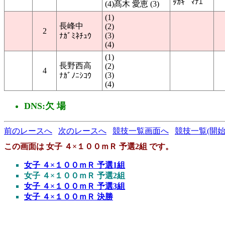
ﾀｶｷﾞ ﾏﾅｴ
(4)髙木 愛恵 (3)
(1)
長峰中
(2)
2
(3)
ﾅｶﾞﾐﾈﾁｭｳ
(4)
(1)
長野西高
(2)
4
(3)
ﾅｶﾞﾉﾆｼｺｳ
(4)
DNS:欠 場
前のレースへ
次のレースへ
競技一覧画面へ
競技一覧(開始
この画面は 女子 ４×１００ｍＲ 予選2組 です。
女子 ４×１００ｍＲ 予選1組
女子 ４×１００ｍＲ 予選2組
女子 ４×１００ｍＲ 予選3組
女子 ４×１００ｍＲ 決勝