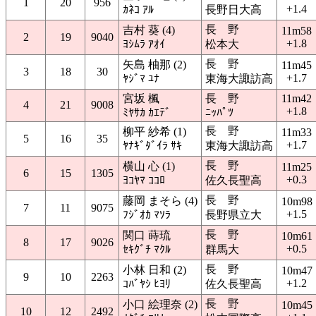
1
20
956
+1.4
ｶﾈｺ ｱﾙ
長野日大高
長 野
吉村 葵 (4)
11m58
2
19
9040
+1.8
ﾖｼﾑﾗ ｱｵｲ
松本大
長 野
矢島 柚那 (2)
11m45
3
18
30
+1.7
ﾔｼﾞﾏ ﾕﾅ
東海大諏訪高
宮坂 楓
長 野
11m42
4
21
9008
+1.8
ﾐﾔｻｶ ｶｴﾃﾞ
ﾆｯﾊﾟﾂ
長 野
柳平 紗希 (1)
11m33
5
16
35
+1.7
ﾔﾅｷﾞﾀﾞｲﾗ ｻｷ
東海大諏訪高
長 野
横山 心 (1)
11m25
6
15
1305
+0.3
ﾖｺﾔﾏ ｺｺﾛ
佐久長聖高
長 野
藤岡 まそら (4)
10m98
7
11
9075
+1.5
ﾌｼﾞｵｶ ﾏｿﾗ
長野県立大
長 野
関口 蒔琉
10m61
8
17
9026
+0.5
ｾｷｸﾞﾁ ﾏｸﾙ
群馬大
長 野
小林 日和 (2)
10m47
9
10
2263
+1.2
ｺﾊﾞﾔｼ ﾋﾖﾘ
佐久長聖高
長 野
小口 絵理奈 (2)
10m45
10
12
2492