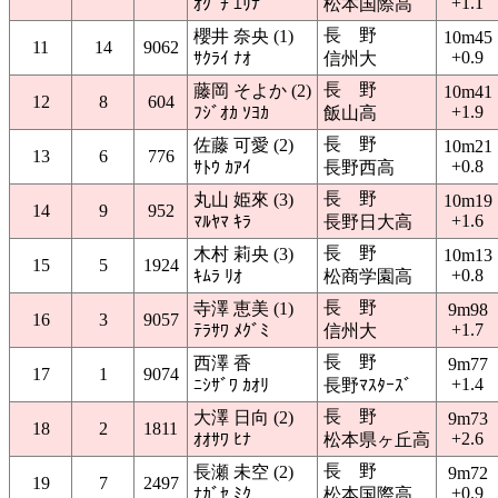
+1.1
ｵｸﾞﾁ ｴﾘﾅ
松本国際高
長 野
櫻井 奈央 (1)
10m45
11
14
9062
+0.9
ｻｸﾗｲ ﾅｵ
信州大
長 野
藤岡 そよか (2)
10m41
12
8
604
+1.9
ﾌｼﾞｵｶ ｿﾖｶ
飯山高
長 野
佐藤 可愛 (2)
10m21
13
6
776
+0.8
ｻﾄｳ ｶｱｲ
長野西高
長 野
丸山 姫來 (3)
10m19
14
9
952
+1.6
ﾏﾙﾔﾏ ｷﾗ
長野日大高
長 野
木村 莉央 (3)
10m13
15
5
1924
+0.8
ｷﾑﾗ ﾘｵ
松商学園高
長 野
寺澤 恵美 (1)
9m98
16
3
9057
+1.7
ﾃﾗｻﾜ ﾒｸﾞﾐ
信州大
長 野
西澤 香
9m77
17
1
9074
+1.4
ﾆｼｻﾞﾜ ｶｵﾘ
長野ﾏｽﾀｰｽﾞ
長 野
大澤 日向 (2)
9m73
18
2
1811
+2.6
ｵｵｻﾜ ﾋﾅ
松本県ヶ丘高
長 野
長瀬 未空 (2)
9m72
19
7
2497
+0.9
ﾅｶﾞｾ ﾐｸ
松本国際高