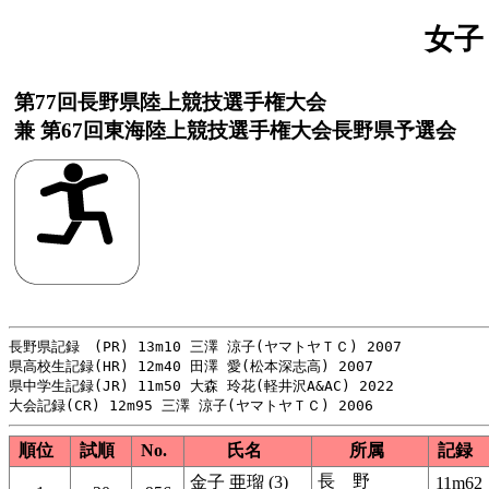
女子
第77回長野県陸上競技選手権大会
兼 第67回東海陸上競技選手権大会長野県予選会
長野県記録　(PR) 13m10 三澤 涼子(ヤマトヤＴＣ) 2007

県高校生記録(HR) 12m40 田澤 愛(松本深志高) 2007

県中学生記録(JR) 11m50 大森 玲花(軽井沢A&AC) 2022

順位
試順
No.
氏名
所属
記録
長 野
金子 亜瑠 (3)
11m62