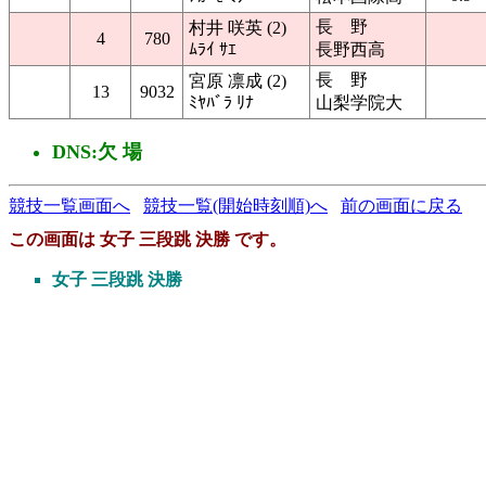
長 野
村井 咲英 (2)
4
780
ﾑﾗｲ ｻｴ
長野西高
長 野
宮原 凛成 (2)
13
9032
ﾐﾔﾊﾞﾗ ﾘﾅ
山梨学院大
DNS:欠 場
競技一覧画面へ
競技一覧(開始時刻順)へ
前の画面に戻る
この画面は 女子 三段跳 決勝 です。
女子 三段跳 決勝