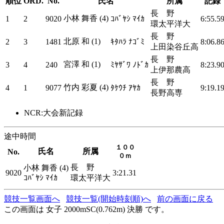
順位
ORD.
No.
氏名
所属
記録
長 野
小林 舞香 (4)
1
2
9020
ｺﾊﾞﾔｼ ﾏｲｶ
6:55.5
環太平洋大
長 野
北原 和 (1)
2
3
1481
ｷﾀﾊﾗ ﾅｺﾞﾐ
8:06.8
上田染谷丘高
長 野
宮澤 和 (1)
3
4
240
ﾐﾔｻﾞﾜ ﾉﾄﾞｶ
8:23.9
上伊那農高
長 野
竹内 彩夏 (4)
4
1
9077
ﾀｹｳﾁ ｱﾔｶ
9:19.1
長野高専
NCR:大会新記録
途中時間
１００
氏名
所属
No.
０ｍ
長 野
小林 舞香 (4)
9020
3:21.31
ｺﾊﾞﾔｼ ﾏｲｶ
環太平洋大
競技一覧画面へ
競技一覧(開始時刻順)へ
前の画面に戻る
この画面は 女子 2000mSC(0.762m) 決勝 です。