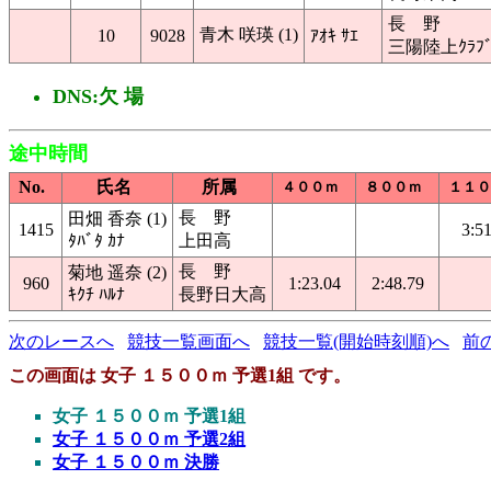
長 野
青木 咲瑛 (1)
10
9028
ｱｵｷ ｻｴ
三陽陸上ｸﾗﾌ
DNS:欠 場
途中時間
No.
氏名
所属
４００ｍ
８００ｍ
１１０
長 野
田畑 香奈 (1)
1415
3:5
ﾀﾊﾞﾀ ｶﾅ
上田高
長 野
菊地 遥奈 (2)
960
1:23.04
2:48.79
ｷｸﾁ ﾊﾙﾅ
長野日大高
次のレースへ
競技一覧画面へ
競技一覧(開始時刻順)へ
前
この画面は 女子 １５００ｍ 予選1組 です。
女子 １５００ｍ 予選1組
女子 １５００ｍ 予選2組
女子 １５００ｍ 決勝