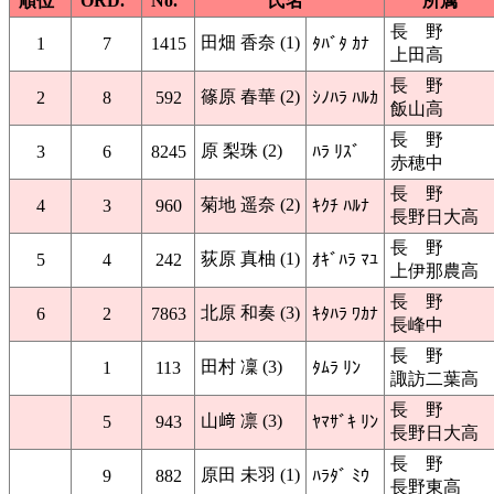
順位
ORD.
No.
氏名
所属
長 野
田畑 香奈 (1)
1
7
1415
ﾀﾊﾞﾀ ｶﾅ
上田高
長 野
篠原 春華 (2)
2
8
592
ｼﾉﾊﾗ ﾊﾙｶ
飯山高
長 野
原 梨珠 (2)
3
6
8245
ﾊﾗ ﾘｽﾞ
赤穂中
長 野
菊地 遥奈 (2)
4
3
960
ｷｸﾁ ﾊﾙﾅ
長野日大高
長 野
荻原 真柚 (1)
5
4
242
ｵｷﾞﾊﾗ ﾏﾕ
上伊那農高
長 野
北原 和奏 (3)
6
2
7863
ｷﾀﾊﾗ ﾜｶﾅ
長峰中
長 野
田村 凜 (3)
1
113
ﾀﾑﾗ ﾘﾝ
諏訪二葉高
長 野
山﨑 凛 (3)
5
943
ﾔﾏｻﾞｷ ﾘﾝ
長野日大高
長 野
原田 未羽 (1)
9
882
ﾊﾗﾀﾞ ﾐｳ
長野東高