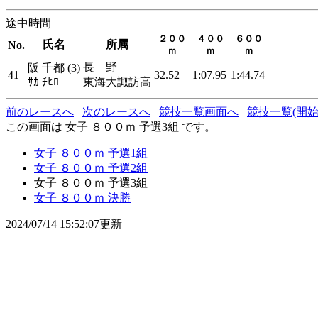
途中時間
２００
４００
６００
氏名
所属
No.
ｍ
ｍ
ｍ
長 野
阪 千都 (3)
41
32.52
1:07.95
1:44.74
ｻｶ ﾁﾋﾛ
東海大諏訪高
前のレースへ
次のレースへ
競技一覧画面へ
競技一覧(開始
この画面は 女子 ８００ｍ 予選3組 です。
女子 ８００ｍ 予選1組
女子 ８００ｍ 予選2組
女子 ８００ｍ 予選3組
女子 ８００ｍ 決勝
2024/07/14 15:52:07更新