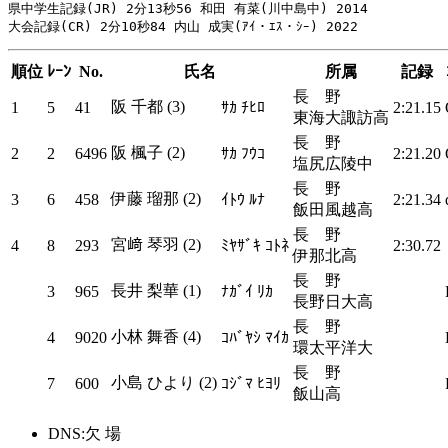
県中学生記録(JR) 2分13秒56 和田 有菜(川中島中) 2014

順位
ﾚｰﾝ
No.
氏名
所属
記録
長 野
阪 千都 (3)
1
5
41
ｻｶ ﾁﾋﾛ
2:21.15
東海大諏訪高
長 野
阪 楓子 (2)
2
2
6496
ｻｶ ﾌｳｺ
2:21.20
塩尻広陵中
長 野
伊藤 瑠那 (2)
3
6
458
ｲﾄｳ ﾙﾅ
2:21.34
飯田風越高
長 野
宮﨑 琴羽 (2)
4
8
293
ﾐﾔｻﾞｷ ｺﾄﾈ
2:30.72
伊那北高
長 野
長井 梨華 (1)
3
965
ﾅｶﾞｲ ﾘｶ
長野日大高
長 野
小林 舞香 (4)
4
9020
ｺﾊﾞﾔｼ ﾏｲｶ
環太平洋大
長 野
小島 ひより (2)
7
600
ｺｼﾞﾏ ﾋﾖﾘ
飯山高
DNS:欠 場