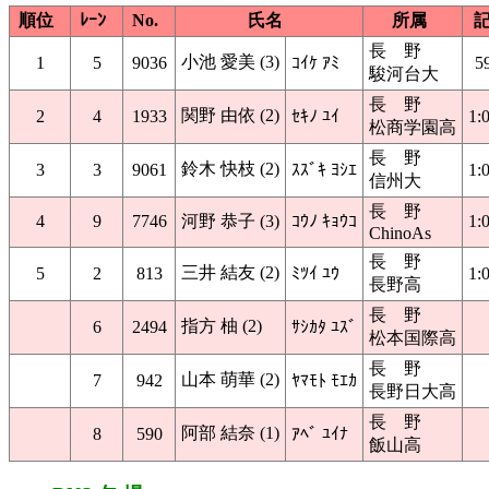
順位
ﾚｰﾝ
No.
氏名
所属
長 野
小池 愛美 (3)
1
5
9036
ｺｲｹ ｱﾐ
5
駿河台大
長 野
関野 由依 (2)
2
4
1933
ｾｷﾉ ﾕｲ
1:
松商学園高
長 野
鈴木 快枝 (2)
3
3
9061
ｽｽﾞｷ ﾖｼｴ
1:
信州大
長 野
4
9
7746
河野 恭子 (3)
ｺｳﾉ ｷｮｳｺ
1:
ChinoAs
長 野
三井 結友 (2)
5
2
813
ﾐﾂｲ ﾕｳ
1:
長野高
長 野
指方 柚 (2)
6
2494
ｻｼｶﾀ ﾕｽﾞ
松本国際高
長 野
山本 萌華 (2)
7
942
ﾔﾏﾓﾄ ﾓｴｶ
長野日大高
長 野
阿部 結奈 (1)
8
590
ｱﾍﾞ ﾕｲﾅ
飯山高