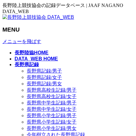
長野陸上競技協会の記録データベース | JAAF NAGANO
DATA_WEB
MENU
メニューを飛ばす
長野陸協HOME
DATA_WEB HOME
長野県記録
長野県記録/男子
長野県記録/女子
長野県記録/男女
長野県高校生記録/男子
長野県高校生記録/女子
長野県中学生記録/男子
長野県中学生記録/女子
長野県小学生記録/男子
長野県小学生記録/女子
長野県小学生記録/男女
今年樹立された長野県記録