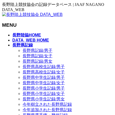
長野陸上競技協会の記録データベース | JAAF NAGANO
DATA_WEB
MENU
メ
長野陸協HOME
ニ
DATA_WEB HOME
長野県記録
ュ
長野県記録/男子
ー
長野県記録/女子
を
長野県記録/男女
飛
長野県高校生記録/男子
ば
長野県高校生記録/女子
す
長野県中学生記録/男子
長野県中学生記録/女子
長野県小学生記録/男子
長野県小学生記録/女子
長野県小学生記録/男女
今年樹立された長野県記録
今年追加された長野県記録