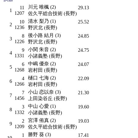
川元 唯楓 (2)
11
29.13
1
1207
佐久平総合技術 (長野)
清水 梨乃 (1)
10
25.52
2
1236
野沢北 (長野)
後小路 結月 (3)
8
24.85
3
1226
野沢北 (長野)
小関 朱音 (2)
9
24.75
4
1331
小諸義塾 (長野)
中嶋 優奈 (2)
6
24.07
5
1268
岩村田 (長野)
樋口 七海 (2)
4
22.09
6
1266
岩村田 (長野)
小山 恋以奈 (3)
7
21.30
7
1456
上田染谷丘 (長野)
中山 心愛 (1)
3
19.60
8
1332
小諸義塾 (長野)
宮澤 侑真 (2)
2
19.03
9
1209
佐久平総合技術 (長野)
勝野 葵 (3)
1
17.41
10