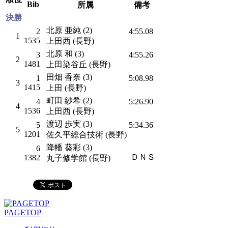
Bib
所属
備考
決勝
北原 亜純 (2)
2
4:55.08
1
1535
上田西 (長野)
北原 和 (3)
3
4:55.26
2
1481
上田染谷丘 (長野)
田畑 香奈 (3)
1
5:08.98
3
1415
上田 (長野)
町田 紗希 (2)
4
5:26.90
4
1536
上田西 (長野)
渡辺 歩実 (3)
5
5:34.36
5
1201
佐久平総合技術 (長野)
降幡 葵彩 (3)
6
ＤＮＳ
1382
丸子修学館 (長野)
PAGETOP