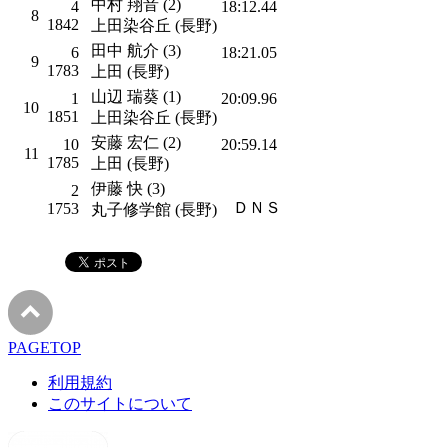
中村 翔音 (2)
4
18:12.44
8
1842
上田染谷丘 (長野)
田中 航介 (3)
6
18:21.05
9
1783
上田 (長野)
山辺 瑞葵 (1)
1
20:09.96
10
1851
上田染谷丘 (長野)
安藤 宏仁 (2)
10
20:59.14
11
1785
上田 (長野)
伊藤 快 (3)
2
ＤＮＳ
1753
丸子修学館 (長野)
PAGETOP
利用規約
このサイトについて