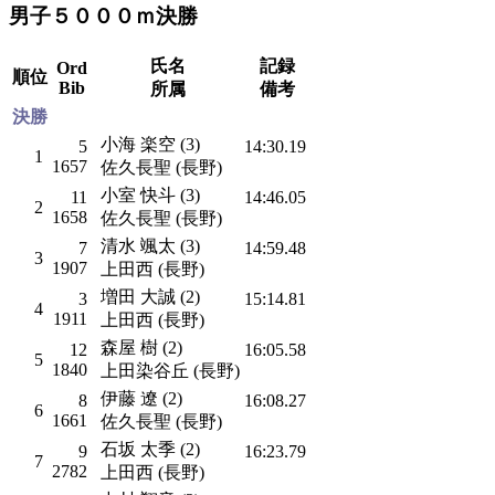
男子５０００ｍ決勝
氏名
記録
Ord
順位
Bib
所属
備考
決勝
小海 楽空 (3)
5
14:30.19
1
1657
佐久長聖 (長野)
小室 快斗 (3)
11
14:46.05
2
1658
佐久長聖 (長野)
清水 颯太 (3)
7
14:59.48
3
1907
上田西 (長野)
増田 大誠 (2)
3
15:14.81
4
1911
上田西 (長野)
森屋 樹 (2)
12
16:05.58
5
1840
上田染谷丘 (長野)
伊藤 遼 (2)
8
16:08.27
6
1661
佐久長聖 (長野)
石坂 太季 (2)
9
16:23.79
7
2782
上田西 (長野)