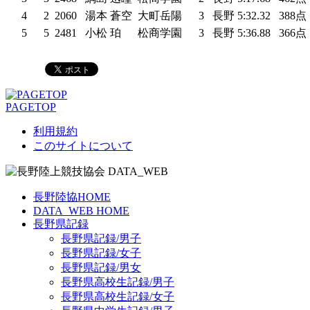
4
2
2060
湯本 蒼空
大町岳陽
3
長野
5:32.32
388点
5
5
2481
小松 珀
松商学園
3
長野
5:36.88
366点
PAGETOP
利用規約
このサイトについて
長野陸協HOME
DATA_WEB HOME
長野県記録
長野県記録/男子
長野県記録/女子
長野県記録/男女
長野県高校生記録/男子
長野県高校生記録/女子