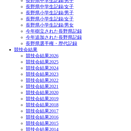
長野県中学生記録/男子
長野県中学生記録/女子
長野県小学生記録/男子
長野県小学生記録/女子
長野県小学生記録/男女
今年樹立された長野県記録
今年追加された長野県記録
長野県選手権・歴代記録
競技会結果
競技会結果2026
競技会結果2025
競技会結果2024
競技会結果2023
競技会結果2022
競技会結果2021
競技会結果2020
競技会結果2019
競技会結果2018
競技会結果2017
競技会結果2016
競技会結果2015
競技会結果2014