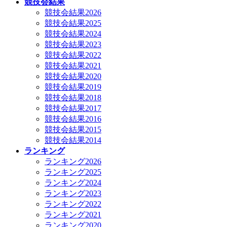
競技会結果
競技会結果2026
競技会結果2025
競技会結果2024
競技会結果2023
競技会結果2022
競技会結果2021
競技会結果2020
競技会結果2019
競技会結果2018
競技会結果2017
競技会結果2016
競技会結果2015
競技会結果2014
ランキング
ランキング2026
ランキング2025
ランキング2024
ランキング2023
ランキング2022
ランキング2021
ランキング2020