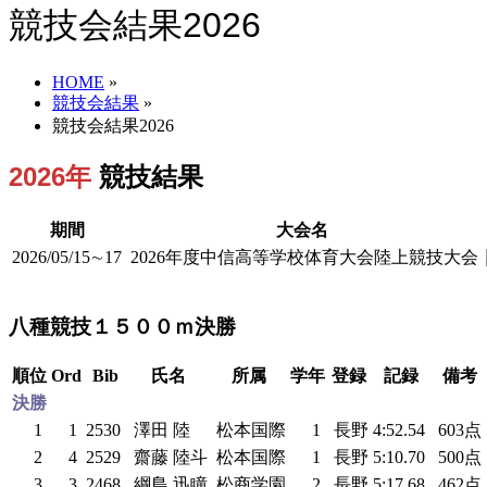
競技会結果2026
HOME
»
競技会結果
»
競技会結果2026
2026年
競技結果
期間
大会名
2026/05/15∼17
2026年度中信高等学校体育大会陸上競技大会
八種競技１５００ｍ決勝
順位
Ord
Bib
氏名
所属
学年
登録
記録
備考
決勝
1
1
2530
澤田 陸
松本国際
1
長野
4:52.54
603点
2
4
2529
齋藤 陸斗
松本国際
1
長野
5:10.70
500点
3
3
2468
綱島 迅瞳
松商学園
2
長野
5:17.68
462点