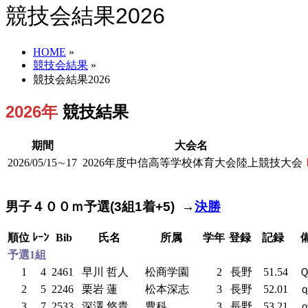
競技会結果2026
HOME
»
競技会結果
»
競技会結果2026
2026年
競技結果
期間
大会名
2026/05/15∼17
2026年度中信高等学校体育大会陸上競技大会
男子４００ｍ予選(3組1着+5) →
決勝
順位
ﾚｰﾝ
Bib
氏名
所属
学年
登録
記録
予選1組
1
4
2461
早川 哲人
松商学園
2
長野
51.54
2
5
2246
栗岩 蓮
松本深志
3
長野
52.01
3
7
2533
深澤 悠貴
豊科
3
長野
53.21