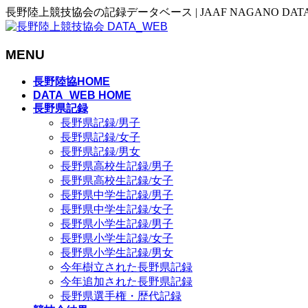
長野陸上競技協会の記録データベース | JAAF NAGANO DAT
MENU
メ
長野陸協HOME
ニ
DATA_WEB HOME
長野県記録
ュ
長野県記録/男子
ー
長野県記録/女子
を
長野県記録/男女
飛
長野県高校生記録/男子
ば
長野県高校生記録/女子
す
長野県中学生記録/男子
長野県中学生記録/女子
長野県小学生記録/男子
長野県小学生記録/女子
長野県小学生記録/男女
今年樹立された長野県記録
今年追加された長野県記録
長野県選手権・歴代記録