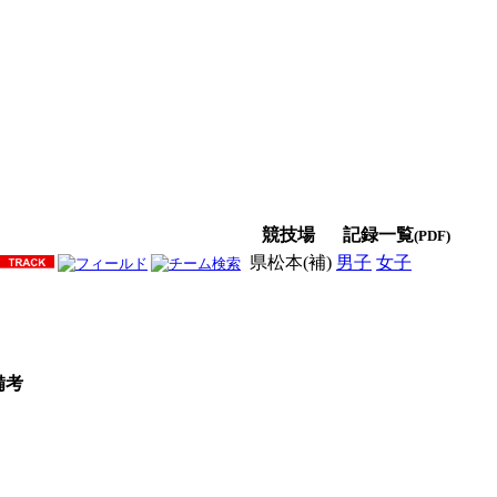
競技場
記録一覧
(PDF)
県松本(補)
男子
女子
男女
備考
Ｑ
ｑ
ｑ