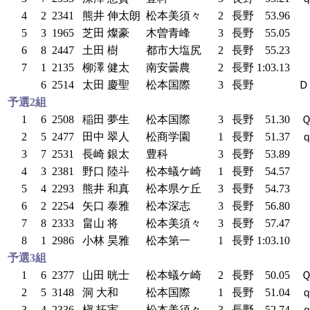
4
2
2341
熊井 伸太朗
松本美須々
2
長野
53.96
5
3
1965
芝田 燦豪
木曽青峰
3
長野
55.05
6
8
2447
土田 樹
都市大塩尻
2
長野
55.23
7
1
2135
柳澤 健太
南安曇農
2
長野
1:03.13
6
2514
太田 慶聖
松本国際
3
長野
Ｄ
予選2組
1
6
2508
稲田 夢生
松本国際
3
長野
51.30
2
5
2477
田中 翠人
松商学園
1
長野
51.37
3
7
2531
長崎 銀太
豊科
3
長野
53.89
4
3
2381
野口 陸斗
松本蟻ケ崎
1
長野
54.57
5
4
2293
熊井 和真
松本県ケ丘
3
長野
54.73
6
2
2254
矢口 泰雅
松本深志
3
長野
56.80
7
8
2333
畠山 将
松本美須々
3
長野
57.47
8
1
2986
小林 昊雅
松本第一
1
長野
1:03.10
予選3組
1
6
2377
山田 晄士
松本蟻ケ崎
2
長野
50.05
2
5
3148
洞 大和
松本国際
1
長野
51.04
3
4
2336
槇 拓実
松本美須々
3
長野
52.74