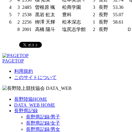
4
3
2485
曽根原 颯
松商学園
3
長野
53.36
5
7
2538
黒岩 虹太
豊科
2
長野
55.07
6
2
2256
栁澤 天輝
松本深志
1
長野
58.61
8
2001
高橋 陽斗
塩尻志学館
2
長野
Ｄ
PAGETOP
利用規約
このサイトについて
長野陸協HOME
DATA_WEB HOME
長野県記録
長野県記録/男子
長野県記録/女子
長野県記録/男女