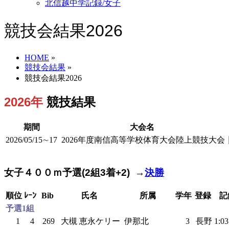
北信越中学記録/女子
競技会結果2026
HOME
»
競技会結果
»
競技会結果2026
2026年
競技結果
期間
大会名
2026/05/15∼17
2026年度南信高等学校体育大会陸上競技大会
女子４００ｍ予選(2組3着+2) →
決勝
順位
ﾚｰﾝ
Bib
氏名
所属
学年
登録
記
予選1組
1
4
269
大槻 恵永ケリー
伊那北
3
長野
1:0