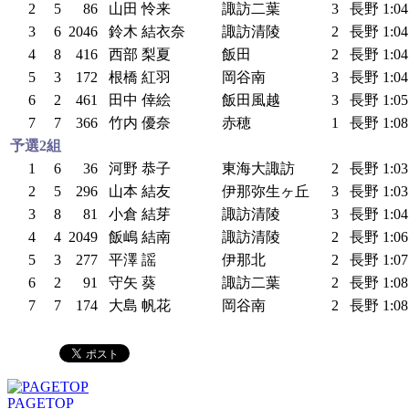
2
5
86
山田 怜来
諏訪二葉
3
長野
1:0
3
6
2046
鈴木 結衣奈
諏訪清陵
2
長野
1:0
4
8
416
西部 梨夏
飯田
2
長野
1:0
5
3
172
根橋 紅羽
岡谷南
3
長野
1:0
6
2
461
田中 倖絵
飯田風越
3
長野
1:0
7
7
366
竹内 優奈
赤穂
1
長野
1:0
予選2組
1
6
36
河野 恭子
東海大諏訪
2
長野
1:0
2
5
296
山本 結友
伊那弥生ヶ丘
3
長野
1:0
3
8
81
小倉 結芽
諏訪清陵
3
長野
1:0
4
4
2049
飯嶋 結南
諏訪清陵
2
長野
1:0
5
3
277
平澤 謡
伊那北
2
長野
1:0
6
2
91
守矢 葵
諏訪二葉
2
長野
1:0
7
7
174
大島 帆花
岡谷南
2
長野
1:0
PAGETOP