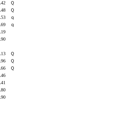
4.42
Ｑ
4.48
Ｑ
4.53
ｑ
4.69
ｑ
5.19
8.90
3.13
Ｑ
3.96
Ｑ
4.66
Ｑ
6.46
7.41
8.80
8.90