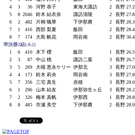
4
3
36
河野 恭子
東海大諏訪
2
長野
27.
5
8
2046
鈴木 結衣奈
諏訪清陵
2
長野
27.
6
2
482
片桐 颯華
下伊那農
2
長野
28.
7
1
416
西部 梨夏
飯田
2
長野
28.
8
7
174
大島 帆花
岡谷南
2
長野
30.
準決勝2組(-0.2)
1
6
410
木下 櫻
飯田
1
長野
26.
2
3
87
中山 桃
諏訪二葉
3
長野
26.
3
5
269
大槻 恵永ケリー
伊那北
3
長野
27.
4
4
173
鈴木 莉央
岡谷南
3
長野
27.
5
7
356
三宅 真生
赤穂
3
長野
28.
6
1
296
山本 結友
伊那弥生ヶ丘
3
長野
28.
7
2
326
梅本 真帆
伊那西
1
長野
28.
8
8
485
市瀬 美空
下伊那農
2
長野
28.