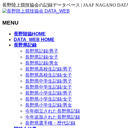
長野陸上競技協会の記録データベース | JAAF NAGANO DAT
MENU
メ
長野陸協HOME
ニ
DATA_WEB HOME
長野県記録
ュ
長野県記録/男子
ー
長野県記録/女子
を
長野県記録/男女
飛
長野県高校生記録/男子
ば
長野県高校生記録/女子
す
長野県中学生記録/男子
長野県中学生記録/女子
長野県小学生記録/男子
長野県小学生記録/女子
長野県小学生記録/男女
今年樹立された長野県記録
今年追加された長野県記録
長野県選手権・歴代記録