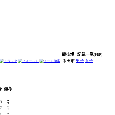
競技場
記録一覧
(PDF)
飯田市
男子
女子
男女
録
備考
15
Ｑ
87
Ｑ
01
Ｑ