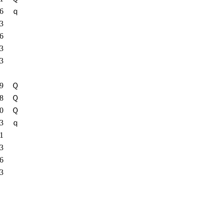
26
ｑ
83
36
43
43
59
Ｑ
78
Ｑ
00
Ｑ
83
ｑ
01
23
86
93