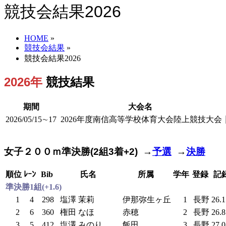
競技会結果2026
HOME
»
競技会結果
»
競技会結果2026
2026年
競技結果
期間
大会名
2026/05/15∼17
2026年度南信高等学校体育大会陸上競技大会
女子２００ｍ準決勝(2組3着+2) →
予選
→
決勝
順位
ﾚｰﾝ
Bib
氏名
所属
学年
登録
記
準決勝1組(+1.6)
1
4
298
塩澤 茉莉
伊那弥生ヶ丘
1
長野
26.
2
6
360
権田 なほ
赤穂
2
長野
26.
3
5
412
塩澤 みのり
飯田
3
長野
27.